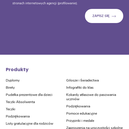
stronach internetowych agencji (profilowanie).
Produkty
Dyplomy
Gilosze i świadectwa
Birety
Infografiki do klas
Pudełka prezentowe dla dzieci
Kokardy atłasowe do pasowania
uczniów
Teczki Absolwenta
Podziękowania
Teczki
Pomoce edukacyjne
Podziękowania
Przypinki i medale
Listy gratulacyjne dla rodziców
Zaproszenia na uroczystości szkolne