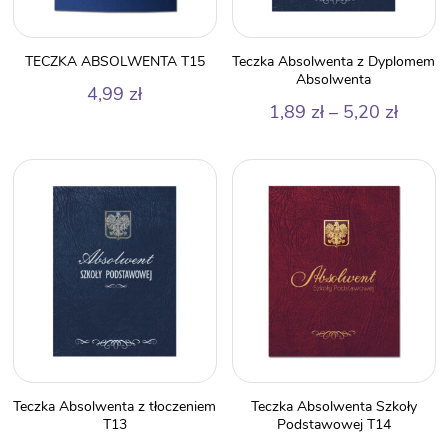
TECZKA ABSOLWENTA T15
Teczka Absolwenta z Dyplomem
Absolwenta
4,99
zł
Zakre
1,89
zł
–
5,20
zł
cen:
od
1,89 z
do
5,20 z
Teczka Absolwenta z tłoczeniem
Teczka Absolwenta Szkoły
T13
Podstawowej T14