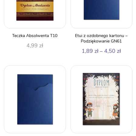
Teczka Absolwenta T10
Etui z ozdobnego kartonu –
Podziękowanie GN61
4,99
zł
Zakre
1,89
zł
–
4,50
zł
cen:
od
1,89 z
do
4,50 z