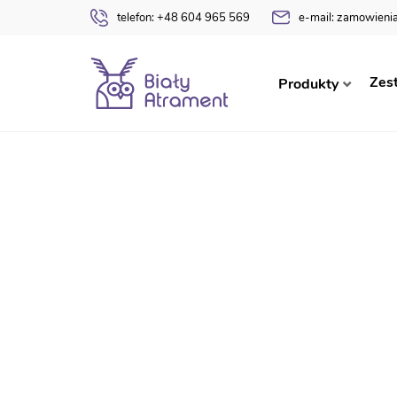
telefon:
+48 604 965 569
e-mail:
zamowienia
Strona główna
Teczki Absolwenta
Zestaw Ab
Zes
Produkty