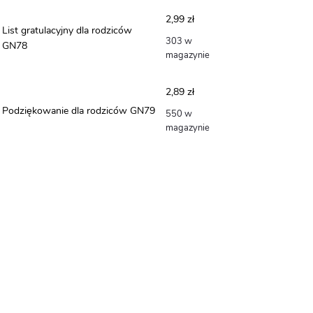
do
2,99
zł
5,99 zł
List gratulacyjny dla rodziców
303 w
GN78
magazynie
2,89
zł
Podziękowanie dla rodziców GN79
550 w
magazynie