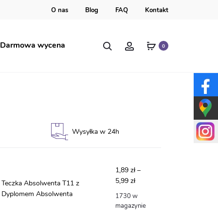
O nas
Blog
FAQ
Kontakt
Szukaj
Account
Darmowa wycena
0
enta #3
Wysyłka w 24h
1,89
zł
–
Zakres
5,99
zł
Teczka Absolwenta T11 z
cen:
Dyplomem Absolwenta
1730 w
od
magazynie
1,89 zł