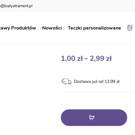
@bialyatrament.pl
solwenta #3
tawy Produktów
Nowości
Teczki personalizowane
Zestaw Absolw
Zakres
1,00
zł
–
2,99
zł
cen:
od
Dostawa już od 13.99 zł
1,00 zł
do
2,99 zł
Zobacz
produkty