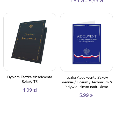
Zakre
1,89
zł
–
5,99
zł
od
cen:
1,00 zł
od
do
1,89 z
3,99 zł
do
5,99 z
Dyplom Teczka Absolwenta
Teczka Absolwenta Szkoły
Szkoły T5
Średniej / Liceum / Technikum /z
indywidualnym nadrukiem/
4,09
zł
5,99
zł