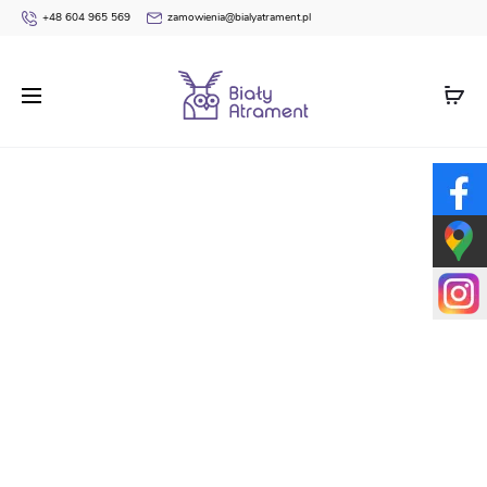
+48 604 965 569
zamowienia@bialyatrament.pl
Strona główna
Teczki Absolwenta
Teczka
Personalizowana drukowana