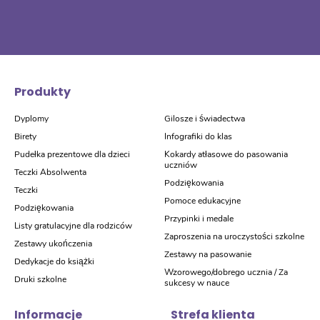
Produkty
Dyplomy
Gilosze i świadectwa
Birety
Infografiki do klas
Pudełka prezentowe dla dzieci
Kokardy atłasowe do pasowania
uczniów
Teczki Absolwenta
Podziękowania
Teczki
Pomoce edukacyjne
Podziękowania
Przypinki i medale
Listy gratulacyjne dla rodziców
Zaproszenia na uroczystości szkolne
Zestawy ukończenia
Zestawy na pasowanie
Dedykacje do książki
Wzorowego/dobrego ucznia / Za
Druki szkolne
sukcesy w nauce
Informacje
Strefa klienta