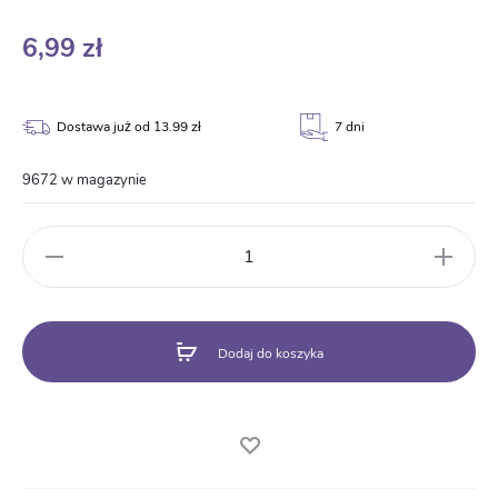
6,99
zł
Dostawa już od 13.99 zł
7 dni
9672 w magazynie
ilość
Teczka
Personalizowana
drukowana
Dodaj do koszyka