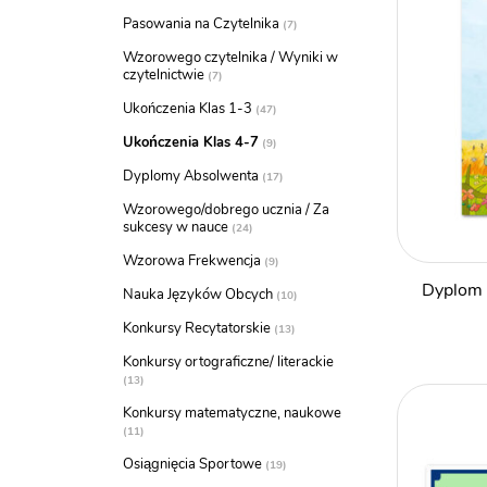
Pasowania na Czytelnika
7
Wzorowego czytelnika / Wyniki w
czytelnictwie
7
Ukończenia Klas 1-3
47
Ukończenia Klas 4-7
9
Dyplomy Absolwenta
17
Wzorowego/dobrego ucznia / Za
sukcesy w nauce
24
Wzorowa Frekwencja
9
Dyplom 
Nauka Języków Obcych
10
Konkursy Recytatorskie
13
Konkursy ortograficzne/ literackie
13
Konkursy matematyczne, naukowe
11
Osiągnięcia Sportowe
19