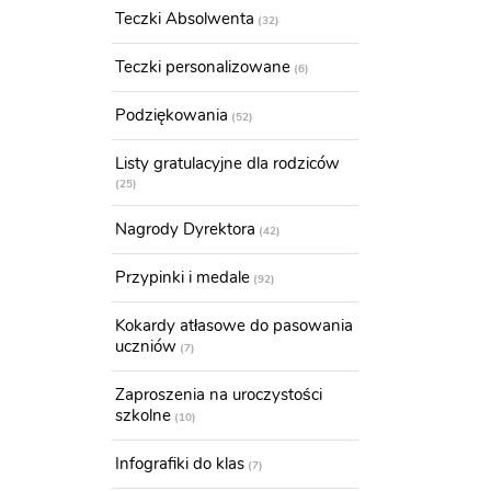
Teczki Absolwenta
32
Teczki personalizowane
6
Podziękowania
52
Listy gratulacyjne dla rodziców
25
Nagrody Dyrektora
42
Przypinki i medale
92
Kokardy atłasowe do pasowania
uczniów
7
Zaproszenia na uroczystości
szkolne
10
Infografiki do klas
7