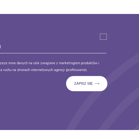
zeze mnie danych na cele związane z marketingiem produktów i
a ruchu na stronach internetowych agencji (profilowanie).