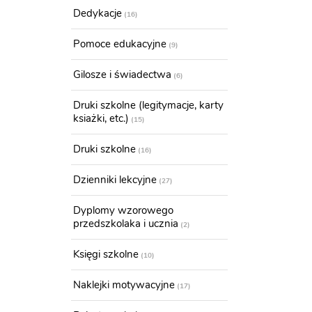
Dedykacje
16
Pomoce edukacyjne
9
Gilosze i świadectwa
6
Druki szkolne (legitymacje, karty
ksiażki, etc.)
15
Druki szkolne
16
Dzienniki lekcyjne
27
Dyplomy wzorowego
przedszkolaka i ucznia
2
Księgi szkolne
10
Naklejki motywacyjne
17