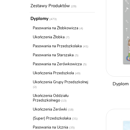
Zestawy Produktów
29
Dyplomy
473
Pasowania na Żłobkowicza
4
Ukończenia Żłobka
7
Pasowania na Przedszkolaka
41
Pasowania na Starszaka
5
Pasowania na Zerówkowicza
5
Ukończenia Przedszkola
49
Ukończenia Grupy Przedszkolnej
Dyplom 
2
Ukończenia Oddziału
Przedszkolnego
13
Ukończenia Zerówki
18
(Super) Przedszkolaka
31
Pasowania na Ucznia
35