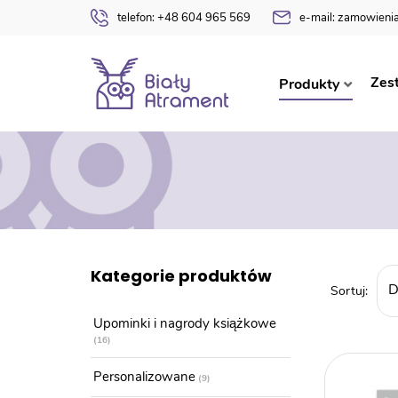
telefon:
+48 604 965 569
e-mail:
zamowienia
Zes
Produkty
Kategorie produktów
Upominki i nagrody książkowe
16
Personalizowane
9