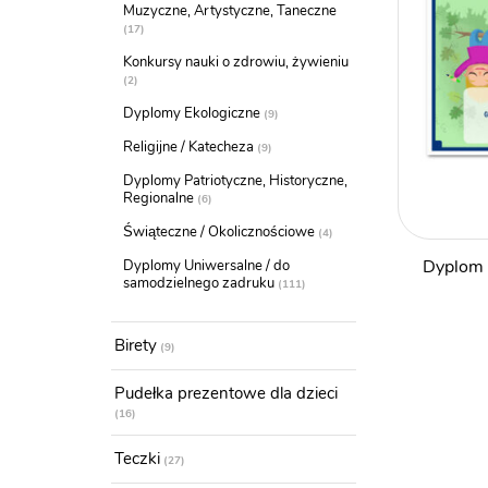
Muzyczne, Artystyczne, Taneczne
17
Konkursy nauki o zdrowiu, żywieniu
2
Dyplomy Ekologiczne
9
Religijne / Katecheza
9
Dyplomy Patriotyczne, Historyczne,
Regionalne
6
Świąteczne / Okolicznościowe
4
Dyplom 
Dyplomy Uniwersalne / do
samodzielnego zadruku
111
Birety
9
Pudełka prezentowe dla dzieci
16
Teczki
27