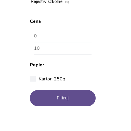
Rejestry szkolne
10
Cena
Cena
Cena
min
max
Papier
Karton 250g
Filtruj