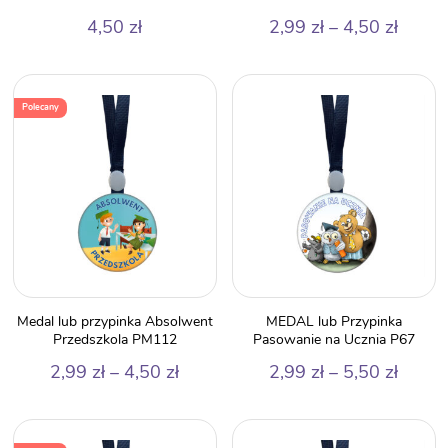
Zakre
4,50
zł
2,99
zł
–
4,50
zł
cen:
od
2,99 z
Polecany
do
4,50 z
Medal lub przypinka Absolwent
MEDAL lub Przypinka
Przedszkola PM112
Pasowanie na Ucznia P67
Zakres
Zakre
2,99
zł
–
4,50
zł
2,99
zł
–
5,50
zł
cen:
cen:
od
od
2,99 zł
2,99 z