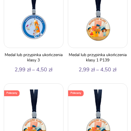
4,50 zł
Medal lub przypinka ukończenia
Medal lub przypinka ukończenia
klasy 3
klasy 1 P139
Zakres
Zakre
2,99
zł
–
4,50
zł
2,99
zł
–
4,50
zł
cen:
cen:
od
od
2,99 zł
2,99 z
Polecany
Polecany
do
do
4,50 zł
4,50 z