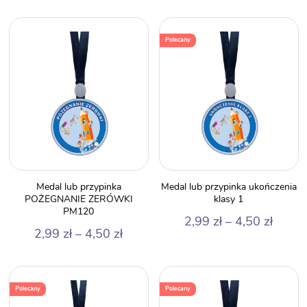
cen:
cen:
od
od
2,99 zł
2,99 z
Polecany
do
do
4,50 zł
4,50 z
Medal lub przypinka
Medal lub przypinka ukończenia
POŻEGNANIE ZERÓWKI
klasy 1
PM120
Zakre
2,99
zł
–
4,50
zł
Zakres
2,99
zł
–
4,50
zł
cen:
cen:
od
od
2,99 z
2,99 zł
do
Polecany
Polecany
do
4,50 z