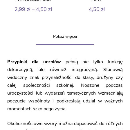
Zakres
2,99
zł
–
4,50
zł
4,50
zł
cen:
od
2,99 zł
do
Pokaż więcej
4,50 zł
Przypinki dla uczniów
pełnią nie tylko funkcję
dekoracyjną, ale również integracyjną. Stanowią
widoczny znak przynależności do klasy, drużyny czy
całej społeczności szkolnej. Noszone podczas
uroczystości lub wydarzeń tematycznych wzmacniają
poczucie wspólnoty i podkreślają udział w ważnych
momentach szkolnego życia.
Okolicznościowe wzory można dopasować do różnych