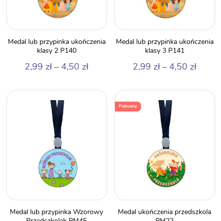
Medal lub przypinka ukończenia
Medal lub przypinka ukończenia
klasy 2 P140
klasy 3 P141
Zakres
Zakre
2,99
zł
–
4,50
zł
2,99
zł
–
4,50
zł
cen:
cen:
od
od
2,99 zł
2,99 z
Polecany
do
do
4,50 zł
4,50 z
Medal lub przypinka Wzorowy
Medal ukończenia przedszkola
Przedszkolak PM45
PM22