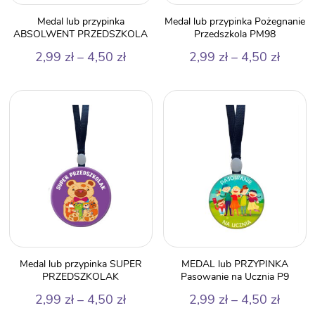
Medal lub przypinka
Medal lub przypinka Pożegnanie
ABSOLWENT PRZEDSZKOLA
Przedszkola PM98
Zakres
Zakre
2,99
zł
–
4,50
zł
2,99
zł
–
4,50
zł
cen:
cen:
od
od
2,99 zł
2,99 z
do
do
4,50 zł
4,50 z
Medal lub przypinka SUPER
MEDAL lub PRZYPINKA
PRZEDSZKOLAK
Pasowanie na Ucznia P9
Zakres
Zakre
2,99
zł
–
4,50
zł
2,99
zł
–
4,50
zł