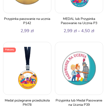
Przypinka pasowanie na ucznia
MEDAL lub Przypinka
P142
Pasowanie na Ucznia P3
Zakre
2,99
zł
2,99
zł
–
4,50
zł
cen:
od
2,99 z
Polecany
do
4,50 z
Medal pożegnanie przedszkola
Przypinka lub Medal Pasowanie
PM78
na Ucznia P39