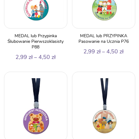
MEDAL lub Przypinka
MEDAL lub PRZYPINKA
Ślubowanie Pierwszoklasisty
Pasowanie na Ucznia P76
P88
Zakre
2,99
zł
–
4,50
zł
Zakres
2,99
zł
–
4,50
zł
cen:
cen:
od
od
2,99 z
2,99 zł
do
do
4,50 z
4,50 zł