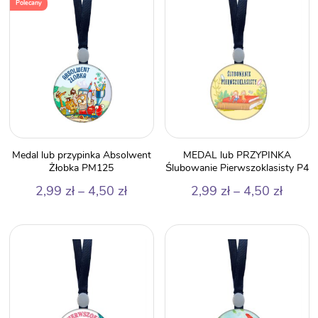
Polecany
do
do
4,50 zł
5,50 z
Medal lub przypinka Absolwent
MEDAL lub PRZYPINKA
Żłobka PM125
Ślubowanie Pierwszoklasisty P4
Zakres
Zakre
2,99
zł
–
4,50
zł
2,99
zł
–
4,50
zł
cen:
cen:
od
od
2,99 zł
2,99 z
do
do
4,50 zł
4,50 z