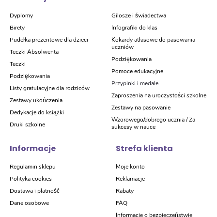
Dyplomy
Gilosze i świadectwa
Birety
Infografiki do klas
Pudełka prezentowe dla dzieci
Kokardy atłasowe do pasowania
uczniów
Teczki Absolwenta
Podziękowania
Teczki
Pomoce edukacyjne
Podziękowania
Przypinki i medale
Listy gratulacyjne dla rodziców
Zaproszenia na uroczystości szkolne
Zestawy ukończenia
Zestawy na pasowanie
Dedykacje do książki
Wzorowego/dobrego ucznia / Za
Druki szkolne
sukcesy w nauce
Informacje
Strefa klienta
Regulamin sklepu
Moje konto
Polityka cookies
Reklamacje
Dostawa i płatność
Rabaty
Dane osobowe
FAQ
Informacje o bezpieczeństwie