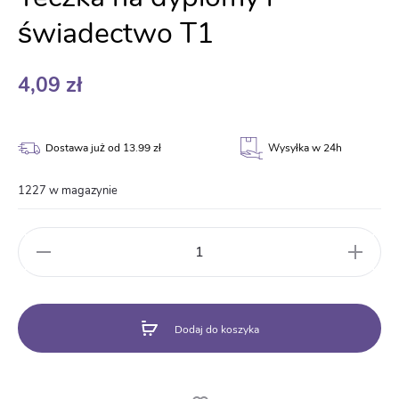
świadectwo T1
4,09
zł
Dostawa już od 13.99 zł
Wysyłka w 24h
1227 w magazynie
ilość
Teczka
na
dyplomy
i
Dodaj do koszyka
świadectwo
T1