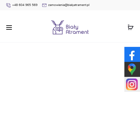
+48 604 965 569
zamowienia@bialyatrament.pl
Strona główna
Teczki
Teczka na dyplomy i świadectwo T1