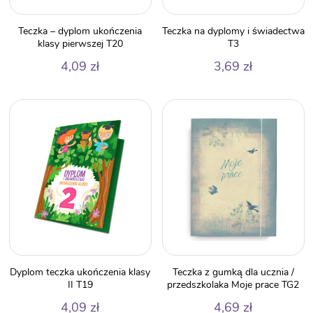
Teczka – dyplom ukończenia
Teczka na dyplomy i świadectwa
klasy pierwszej T20
T3
4,09
zł
3,69
zł
Dyplom teczka ukończenia klasy
Teczka z gumką dla ucznia /
II T19
przedszkolaka Moje prace TG2
4,09
zł
4,69
zł