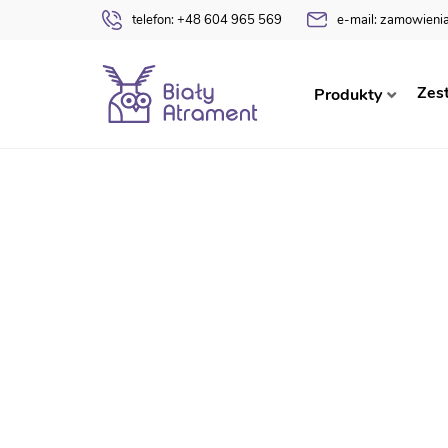
telefon:
+48 604 965 569
e-mail:
zamowienia
Strona główna
Dyplomy
Ukończenia Klas 1-3
Zes
Produkty