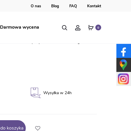
O nas
Blog
FAQ
Kontakt
Szukaj
Account
Darmowa wycena
0
ia klasy pierwszej
Wysyłka w 24h
 do koszyka