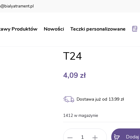
@bialyatrament.pl
Teczka ukończenia klasy pierwszej T24
tawy Produktów
Nowości
Teczki personalizowane
Teczka ukończen
T24
4,09
zł
Dostawa już od 13.99 zł
1412 w magazynie
ilość
Dodaj