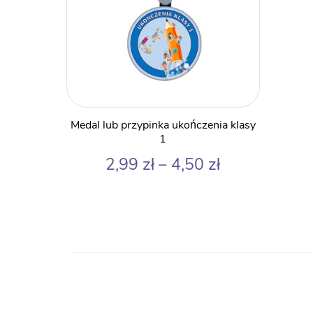
Ten
Medal lub przypinka ukończenia klasy
produkt
1
ma
Zakres
2,99
zł
–
4,50
zł
wiele
cen:
wariantów.
od
2,99 zł
Opcje
do
można
4,50 zł
wybrać
na
stronie