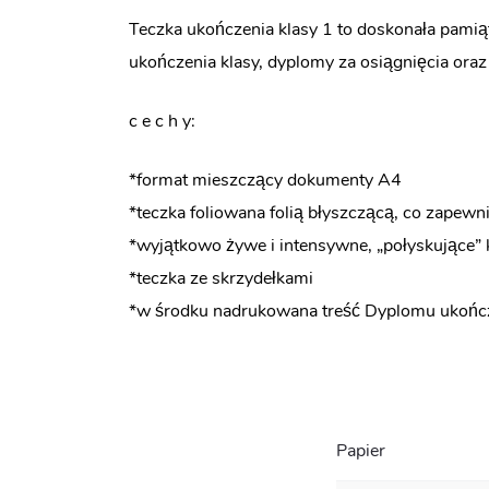
Teczka ukończenia klasy 1 to doskonała pami
ukończenia klasy, dyplomy za osiągnięcia ora
c e c h y:
*format mieszczący dokumenty A4
*teczka foliowana folią błyszczącą, co zapewni
*wyjątkowo żywe i intensywne, „połyskujące” 
*teczka ze skrzydełkami
*w środku nadrukowana treść Dyplomu ukończ
Papier