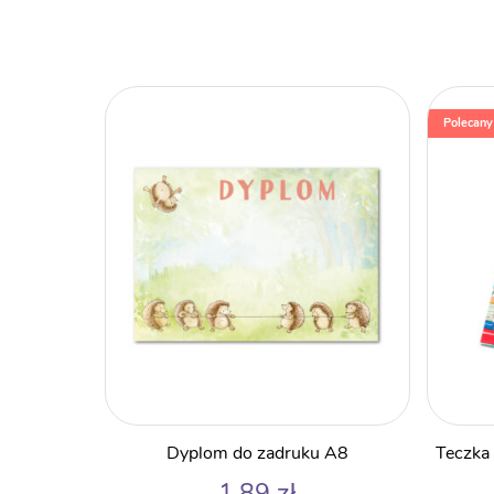
produktu
Polecany
Dyplom do zadruku A8
Teczka 
1,89
zł