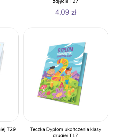
zdjęcie T27
4,09
zł
giej T29
Teczka Dyplom ukończenia klasy
drugiej T17