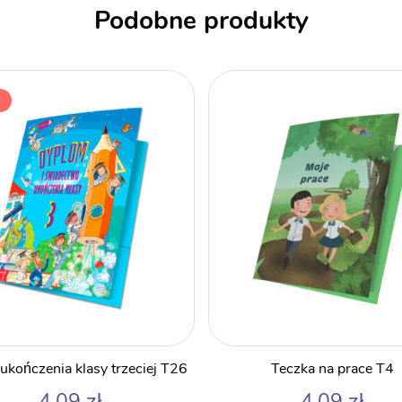
Podobne produkty
ukończenia klasy trzeciej T26
Teczka na prace T4
4,09
zł
4,09
zł