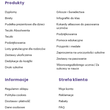
Produkty
Dyplomy
Gilosze i świadectwa
Birety
Infografiki do klas
Pudełka prezentowe dla dzieci
Kokardy atłasowe do pasowania
uczniów
Teczki Absolwenta
Podziękowania
Teczki
Pomoce edukacyjne
Podziękowania
Przypinki i medale
Listy gratulacyjne dla rodziców
Zaproszenia na uroczystości szkolne
Zestawy ukończenia
Zestawy na pasowanie
Dedykacje do książki
Wzorowego/dobrego ucznia / Za
Druki szkolne
sukcesy w nauce
Informacje
Strefa klienta
Regulamin sklepu
Moje konto
Polityka cookies
Reklamacje
Dostawa i płatność
Rabaty
Dane osobowe
FAQ