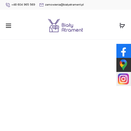
+48 604 965 569
zamowienia@bialyatrament.pl
Strona główna
Dyplomy
Pasowania na Czytelnika
Dyplom pasowania na czytelnika BN68