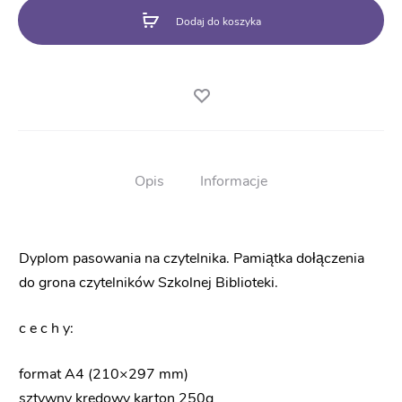
czytelnika
Dodaj do koszyka
BN68
Opis
Informacje
Dyplom pasowania na czytelnika. Pamiątka dołączenia
do grona czytelników Szkolnej Biblioteki.
c e c h y:
format A4 (210×297 mm)
sztywny kredowy karton 250g