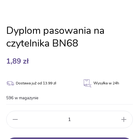
Dyplom pasowania na
czytelnika BN68
1,89
zł
Dostawa już od 13.99 zł
Wysyłka w 24h
596 w magazynie
ilość
Dyplom
pasowania
na