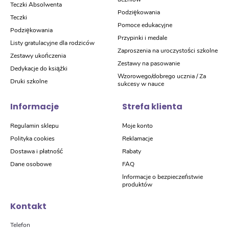
Teczki Absolwenta
Podziękowania
Teczki
Pomoce edukacyjne
Podziękowania
Przypinki i medale
Listy gratulacyjne dla rodziców
Zaproszenia na uroczystości szkolne
Zestawy ukończenia
Zestawy na pasowanie
Dedykacje do książki
Wzorowego/dobrego ucznia / Za
Druki szkolne
sukcesy w nauce
Informacje
Strefa klienta
Regulamin sklepu
Moje konto
Polityka cookies
Reklamacje
Dostawa i płatność
Rabaty
Dane osobowe
FAQ
Informacje o bezpieczeństwie
produktów
Kontakt
Telefon