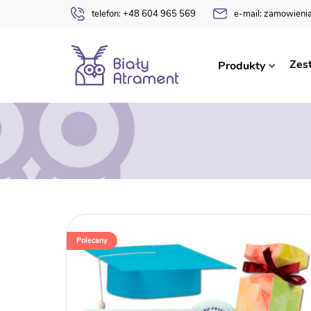
telefon:
+48 604 965 569
e-mail:
zamowienia
Zes
Produkty
Polecany