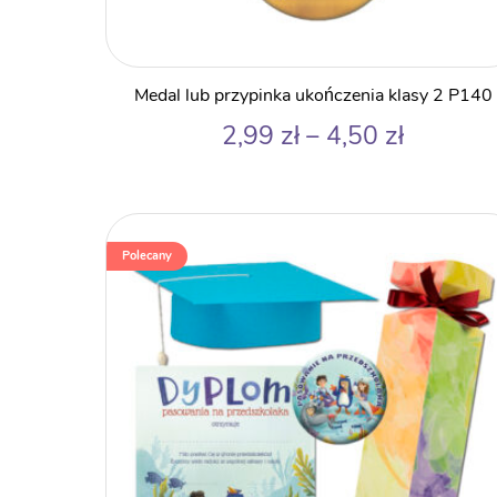
Medal lub przypinka ukończenia klasy 2 P140
Zakres
2,99
zł
–
4,50
zł
cen:
od
2,99 zł
do
Polecany
4,50 zł