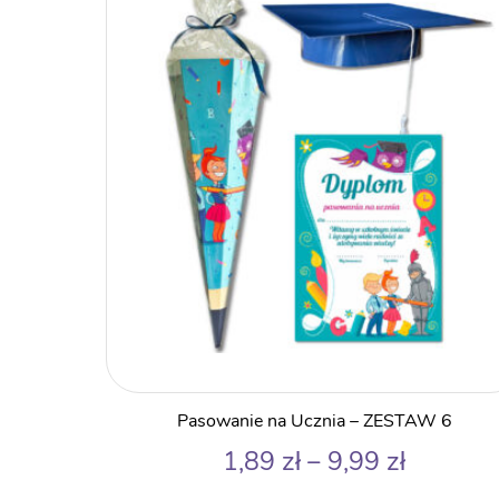
4,69 zł
Pasowanie na Ucznia – ZESTAW 6
Zakres
1,89
zł
–
9,99
zł
cen: