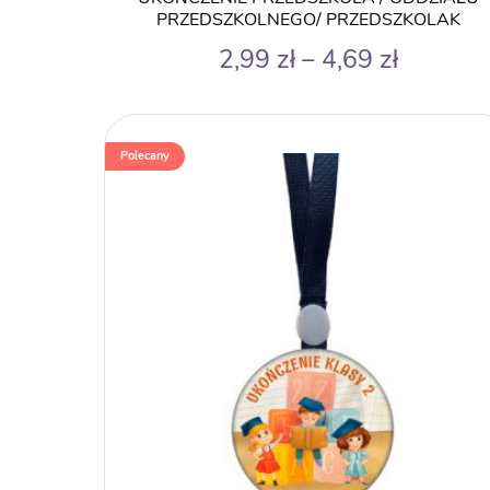
PRZEDSZKOLNEGO/ PRZEDSZKOLAK
Zakres
2,99
zł
–
4,69
zł
cen:
od
2,99 zł
Polecany
do
4,69 zł