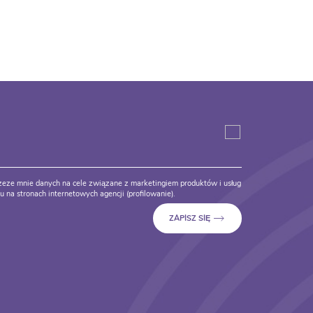
eze mnie danych na cele związane z marketingiem produktów i usług
 na stronach internetowych agencji (profilowanie).