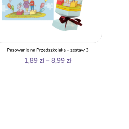
Pasowanie na Przedszkolaka – zestaw 3
Zakres
1,89
zł
–
8,99
zł
cen:
od
1,89 zł
do
8,99 zł