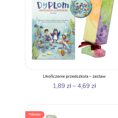
Ukończenie przedszkola – zestaw
Zakres
1,89
zł
–
4,69
zł
cen:
od
1,89 zł
do
Polecany