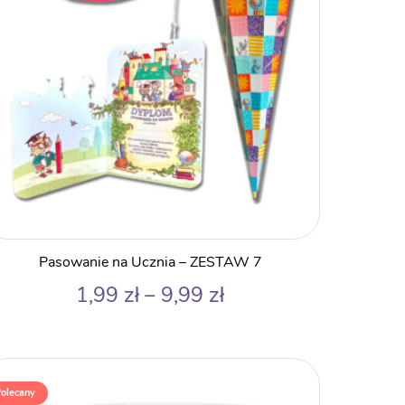
Pasowanie na Ucznia – ZESTAW 7
Zakres
1,99
zł
–
9,99
zł
cen:
od
1,99 zł
do
olecany