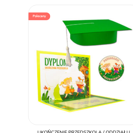
od
1,89 zł
Polecany
do
9,99 zł
UKOŃCZENIE PRZEDSZKOLA / ODDZIAŁU