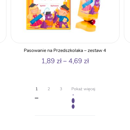
Pasowanie na Przedszkolaka – zestaw 4
Zakres
1,89
zł
–
4,69
zł
cen:
od
1,89 zł
1
2
3
Pokaż więcej
do
4,69 zł