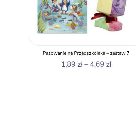
Pasowanie na Przedszkolaka – zestaw 7
Zakres
1,89
zł
–
4,69
zł
cen:
od
1,89 zł
do
4,69 zł