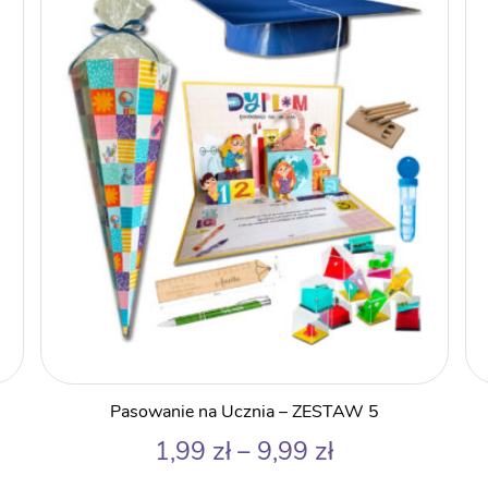
do
9,99 zł
Pasowanie na Ucznia – ZESTAW 5
Zakres
1,99
zł
–
9,99
zł
cen: