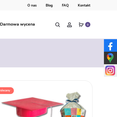
O nas
Blog
FAQ
Kontakt
Szukaj
Account
Darmowa wycena
0
olecany