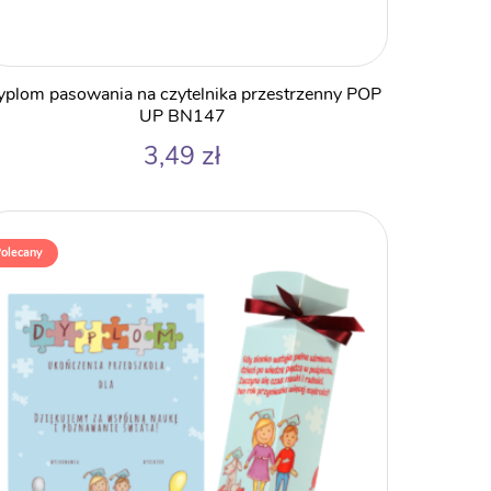
plom pasowania na czytelnika przestrzenny POP
ukt
UP BN147
3,49
zł
antów.
e
olecany
a
ać
ie
uktu