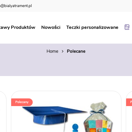
@bialyatrament.pl
tawy Produktów
Nowości
Teczki personalizowane
Polecane
Home
Polecane
Polecany
P