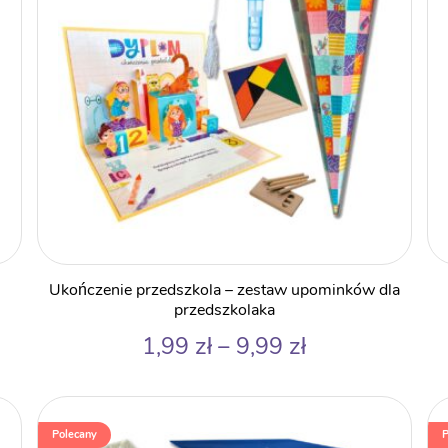
Ukończenie przedszkola – zestaw upominków dla
przedszkolaka
Zakres
1,99
zł
–
9,99
zł
cen:
od
1,99 zł
Polecany
P