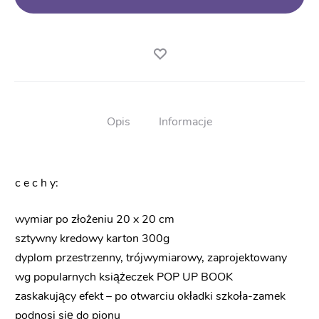
przestrzenny
POP
UP
BN147
Opis
Informacje
c e c h y:
wymiar po złożeniu 20 x 20 cm
sztywny kredowy karton 300g
dyplom przestrzenny, trójwymiarowy, zaprojektowany
wg popularnych książeczek POP UP BOOK
zaskakujący efekt – po otwarciu okładki szkoła-zamek
podnosi się do pionu