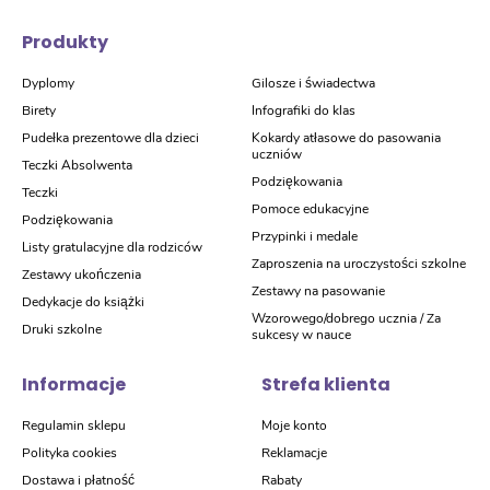
Produkty
Dyplomy
Gilosze i świadectwa
Birety
Infografiki do klas
Pudełka prezentowe dla dzieci
Kokardy atłasowe do pasowania
uczniów
Teczki Absolwenta
Podziękowania
Teczki
Pomoce edukacyjne
Podziękowania
Przypinki i medale
Listy gratulacyjne dla rodziców
Zaproszenia na uroczystości szkolne
Zestawy ukończenia
Zestawy na pasowanie
Dedykacje do książki
Wzorowego/dobrego ucznia / Za
Druki szkolne
sukcesy w nauce
Informacje
Strefa klienta
Regulamin sklepu
Moje konto
Polityka cookies
Reklamacje
Dostawa i płatność
Rabaty