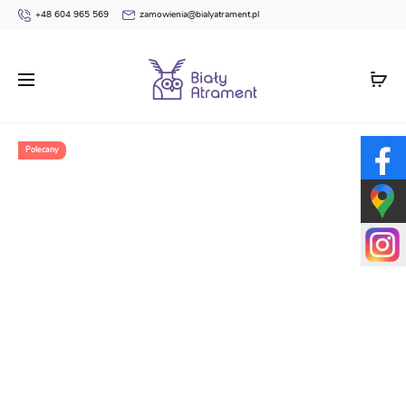
+48 604 965 569
zamowienia@bialyatrament.pl
Strona główna
Dyplomy
Pasowania na Czytelnika
Dyplom pasowania na czytelnika przestrzenny POP UP BN147
Polecany