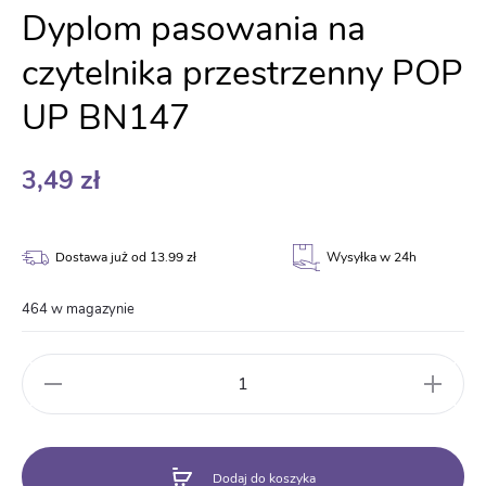
Dyplom pasowania na
czytelnika przestrzenny POP
UP BN147
3,49
zł
Dostawa już od 13.99 zł
Wysyłka w 24h
464 w magazynie
ilość
Dyplom
pasowania
na
czytelnika
Dodaj do koszyka