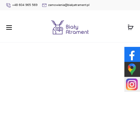
+48 604 965 569
zamowienia@bialyatrament.pl
Strona główna
Pudełka prezentowe dla dzieci
PACZKA
ŚWIĄTECZNA dla dzieci prezenty mikołajkowe