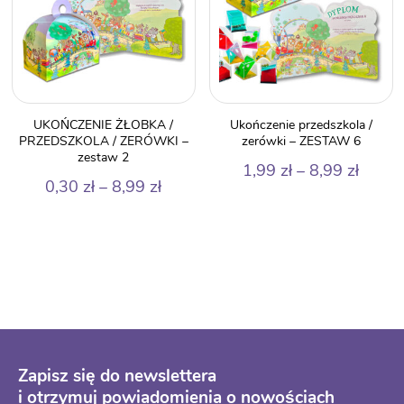
UKOŃCZENIE ŻŁOBKA /
Ukończenie przedszkola /
PRZEDSZKOLA / ZERÓWKI –
zerówki – ZESTAW 6
zestaw 2
Zakre
1,99
zł
–
8,99
zł
Zakres
0,30
zł
–
8,99
zł
cen:
cen:
od
od
1,99 z
0,30 zł
do
do
8,99 z
8,99 zł
Zapisz się do newslettera
i otrzymuj powiadomienia o nowościach