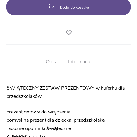
dzieci
Dodaj do koszyka
prezenty
mikołajkowe
Opis
Informacje
ŚWIĄTECZNY ZESTAW PREZENTOWY w kuferku dla
przedszkolaków
prezent gotowy do wręczenia
pomysł na prezent dla dziecka, przedszkolaka
radosne upominki świąteczne
KUFEREK c e c h y: