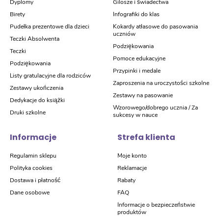
Dyplomy
Gilosze i świadectwa
Birety
Infografiki do klas
Pudełka prezentowe dla dzieci
Kokardy atłasowe do pasowania
uczniów
Teczki Absolwenta
Podziękowania
Teczki
Pomoce edukacyjne
Podziękowania
Przypinki i medale
Listy gratulacyjne dla rodziców
Zaproszenia na uroczystości szkolne
Zestawy ukończenia
Zestawy na pasowanie
Dedykacje do książki
Wzorowego/dobrego ucznia / Za
Druki szkolne
sukcesy w nauce
Informacje
Strefa klienta
Regulamin sklepu
Moje konto
Polityka cookies
Reklamacje
Dostawa i płatność
Rabaty
Dane osobowe
FAQ
Informacje o bezpieczeństwie
produktów