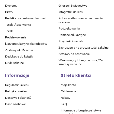
Dyplomy
Gilosze i świadectwa
Birety
Infografiki do klas
Pudełka prezentowe dla dzieci
Kokardy atłasowe do pasowania
uczniów
Teczki Absolwenta
Podziękowania
Teczki
Pomoce edukacyjne
Podziękowania
Przypinki i medale
Listy gratulacyjne dla rodziców
Zaproszenia na uroczystości szkolne
Zestawy ukończenia
Zestawy na pasowanie
Dedykacje do książki
Wzorowego/dobrego ucznia / Za
Druki szkolne
sukcesy w nauce
Informacje
Strefa klienta
Regulamin sklepu
Moje konto
Polityka cookies
Reklamacje
Dostawa i płatność
Rabaty
Dane osobowe
FAQ
Informacje o bezpieczeństwie