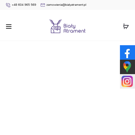
+48 604 965 569
zamowienia@bialyatrament.pl
Strona główna
Pudełka prezentowe dla dzieci
Torebka
prezentowa dla przedszkolaka / ucznia S10