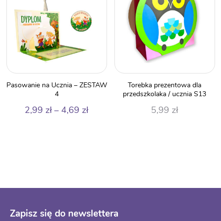
Pasowanie na Ucznia – ZESTAW
Torebka prezentowa dla
4
przedszkolaka / ucznia S13
Zakres
2,99
zł
–
4,69
zł
5,99
zł
cen:
od
2,99 zł
do
4,69 zł
Zapisz się do newslettera