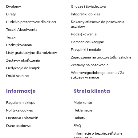
Dyplomy
Gilosze i świadectwa
Birety
Infografiki do klas
Pudełka prezentowe dla dzieci
Kokardy atłasowe do pasowania
uczniów
Teczki Absolwenta
Podziękowania
Teczki
Pomoce edukacyjne
Podziękowania
Przypinki i medale
Listy gratulacyjne dla rodziców
Zaproszenia na uroczystości szkolne
Zestawy ukończenia
Zestawy na pasowanie
Dedykacje do książki
Wzorowego/dobrego ucznia / Za
Druki szkolne
sukcesy w nauce
Informacje
Strefa klienta
Regulamin sklepu
Moje konto
Polityka cookies
Reklamacje
Dostawa i płatność
Rabaty
Dane osobowe
FAQ
Informacje o bezpieczeństwie