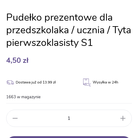
Pudełko prezentowe dla
przedszkolaka / ucznia / Tyta
pierwszoklasisty S1
4,50
zł
Dostawa już od 13.99 zł
Wysyłka w 24h
1663 w magazynie
ilość
Pudełko
prezentowe
dla