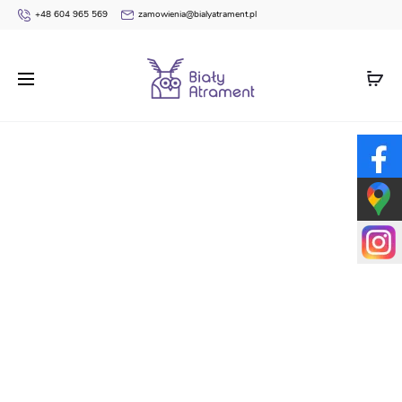
+48 604 965 569
zamowienia@bialyatrament.pl
Strona główna
Pudełka prezentowe dla dzieci
Pudełko
prezentowe dla przedszkolaka / ucznia / Tyta pierwszoklasisty
S1