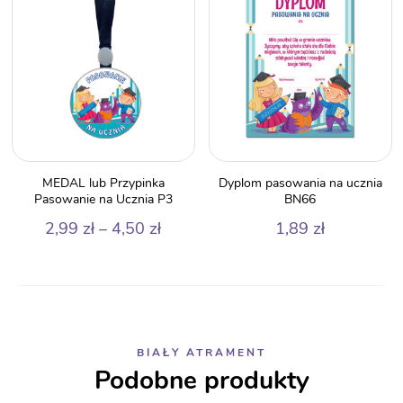
MEDAL lub Przypinka
Dyplom pasowania na ucznia
Pasowanie na Ucznia P3
BN66
Zakres
2,99
zł
–
4,50
zł
1,89
zł
cen:
od
2,99 zł
do
4,50 zł
BIAŁY ATRAMENT
Podobne produkty