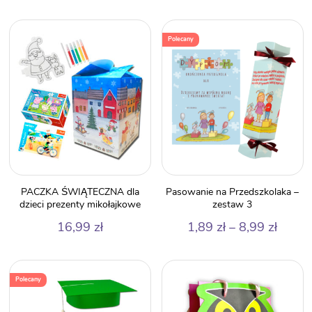
Polecany
PACZKA ŚWIĄTECZNA dla
Pasowanie na Przedszkolaka –
dzieci prezenty mikołajkowe
zestaw 3
Zakre
16,99
zł
1,89
zł
–
8,99
zł
cen:
od
1,89 z
Polecany
do
8,99 z