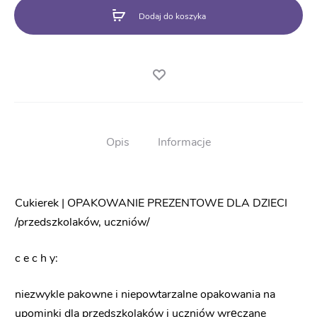
przedszkolaka
Dodaj do koszyka
/
ucznia
/
Tyta
pierwszoklasisty
S1
Opis
Informacje
Cukierek | OPAKOWANIE PREZENTOWE DLA DZIECI
/przedszkolaków, uczniów/
c e c h y:
niezwykle pakowne i niepowtarzalne opakowania na
upominki dla przedszkolaków i uczniów wręczane