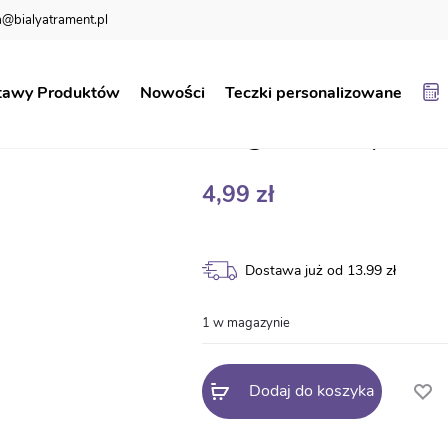
@bialyatrament.pl
agroda Dyrektora – teczka
tawy Produktów
Nowości
Teczki personalizowane
Nagroda Dyrekto
4,99
zł
Dostawa już od 13.99 zł
1 w magazynie
Dodaj do koszyka