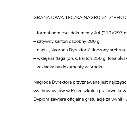
GRANATOWA TECZKA NAGRODY DYREKT
– format pomieści dokumenty A4 (210×297 
– sztywny karton ozdobny 280 g
– napis „Nagroda Dyrektora” tłoczony srebrną 
– wklejana flaga (druk, karton 250 g, folia błys
– zakładka na dokumenty w środku
Nagroda Dyrektora przyznawana jest najczęści
wychowawców w Przedszkolu i pracowników a
Dyplom zawiera oficjalne gratulacje za wynik