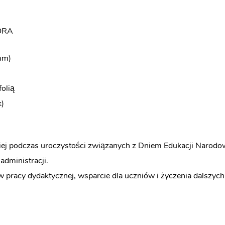
ORA
mm)
folią
k)
ej podczas uroczystości związanych z Dniem Edukacji Narodowe
dministracji.
i w pracy dydaktycznej, wsparcie dla uczniów i życzenia dalsz