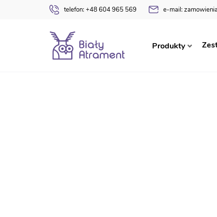
telefon:
+48 604 965 569
e-mail:
zamowienia
Strona główna
Nagrody Dyrektora
Szkoła
N
Zes
Produkty