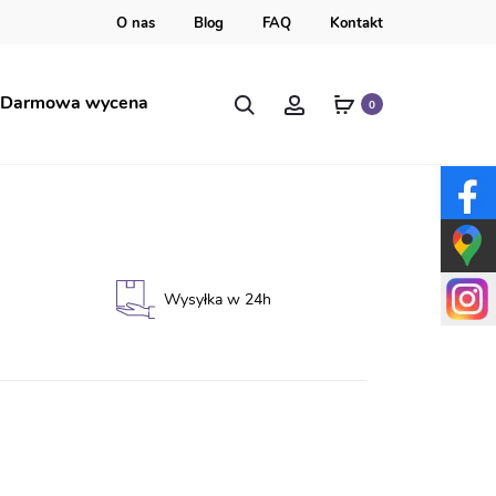
O nas
Blog
FAQ
Kontakt
Szukaj
Account
Darmowa wycena
0
ra – teczka
Wysyłka w 24h