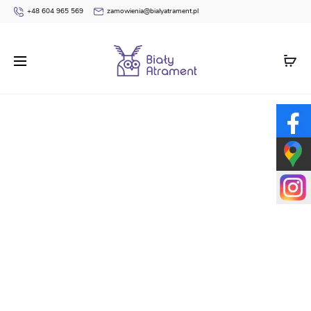
+48 604 965 569
zamowienia@bialyatrament.pl
Strona główna
Nagrody Dyrektora
Szkoła
Nagroda
Dyrektora dla nauczycieli