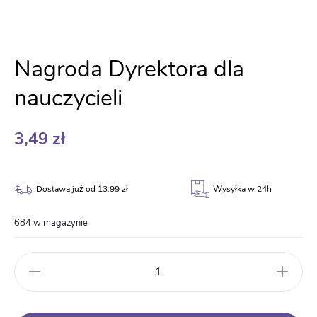
Nagroda Dyrektora dla
nauczycieli
3,49
zł
Dostawa już od 13.99 zł
Wysyłka w 24h
684 w magazynie
ilość
Nagroda
Dyrektora
dla