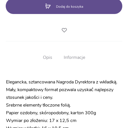
nauczycieli
Dodaj do koszyka
Opis
Informacje
Elegancka, sztancowana Nagroda Dyrektora z wkładką.
Mały, kompaktowy format pozwala uzyskać najlepszy
stosunek jakości i ceny.
Srebrne elementy tłoczone folią.
Papier ozdobny, skóropodobny, karton 300g
Wymiar po złożeniu: 17 x 12,5 cm