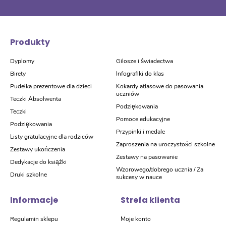
Produkty
Dyplomy
Gilosze i świadectwa
Birety
Infografiki do klas
Pudełka prezentowe dla dzieci
Kokardy atłasowe do pasowania
uczniów
Teczki Absolwenta
Podziękowania
Teczki
Pomoce edukacyjne
Podziękowania
Przypinki i medale
Listy gratulacyjne dla rodziców
Zaproszenia na uroczystości szkolne
Zestawy ukończenia
Zestawy na pasowanie
Dedykacje do książki
Wzorowego/dobrego ucznia / Za
Druki szkolne
sukcesy w nauce
Informacje
Strefa klienta
Regulamin sklepu
Moje konto