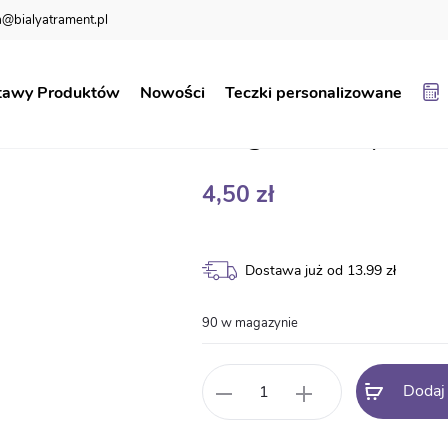
@bialyatrament.pl
yrektora GN24
tawy Produktów
Nowości
Teczki personalizowane
Nagroda Dyrek
4,50
zł
Dostawa już od 13.99 zł
90 w magazynie
ilość
Dodaj
Nagroda
Dyrektora
GN24