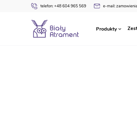
telefon:
+48 604 965 569
e-mail:
zamowienia
Strona główna
Nagrody Dyrektora
Nagroda D
Zes
Produkty