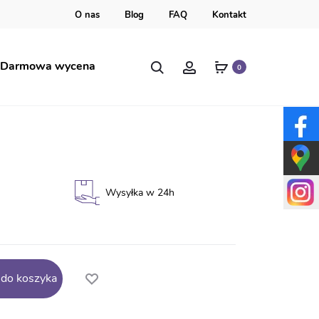
O nas
Blog
FAQ
Kontakt
Szukaj
Account
Darmowa wycena
0
tora GN24
Wysyłka w 24h
 do koszyka