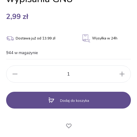
2,99
zł
Dostawa już od 13.99 zł
Wysyłka w 24h
944 w magazynie
ilość
Nagroda
Dyrektora
do
wypisania
Dodaj do koszyka
GN8