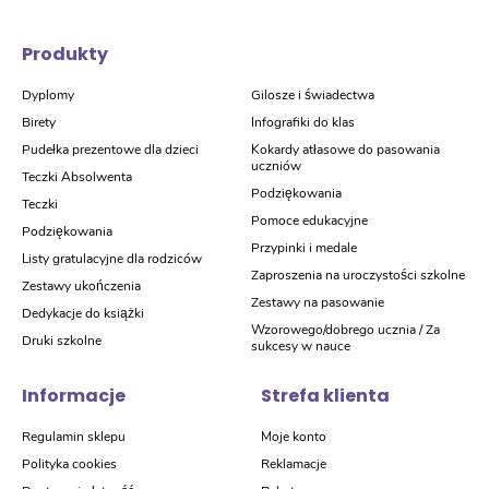
Produkty
Dyplomy
Gilosze i świadectwa
Birety
Infografiki do klas
Pudełka prezentowe dla dzieci
Kokardy atłasowe do pasowania
uczniów
Teczki Absolwenta
Podziękowania
Teczki
Pomoce edukacyjne
Podziękowania
Przypinki i medale
Listy gratulacyjne dla rodziców
Zaproszenia na uroczystości szkolne
Zestawy ukończenia
Zestawy na pasowanie
Dedykacje do książki
Wzorowego/dobrego ucznia / Za
Druki szkolne
sukcesy w nauce
Informacje
Strefa klienta
Regulamin sklepu
Moje konto
Polityka cookies
Reklamacje