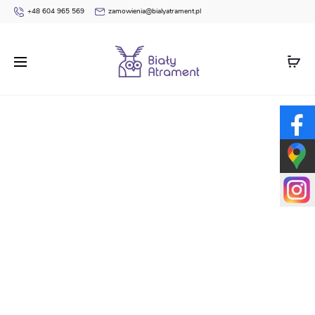
+48 604 965 569
zamowienia@bialyatrament.pl
Strona główna
Nagrody Dyrektora
Szkoła
Nagroda
Dyrektora do wypisania GN8