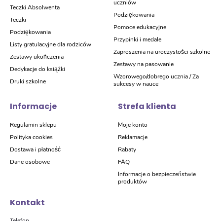
uczniów
Teczki Absolwenta
Podziękowania
Teczki
Pomoce edukacyjne
Podziękowania
Przypinki i medale
Listy gratulacyjne dla rodziców
Zaproszenia na uroczystości szkolne
Zestawy ukończenia
Zestawy na pasowanie
Dedykacje do książki
Wzorowego/dobrego ucznia / Za
Druki szkolne
sukcesy w nauce
Informacje
Strefa klienta
Regulamin sklepu
Moje konto
Polityka cookies
Reklamacje
Dostawa i płatność
Rabaty
Dane osobowe
FAQ
Informacje o bezpieczeństwie
produktów
Kontakt
Telefon