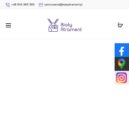
+48 604 965 569
zamowienia@bialyatrament.pl
Strona główna
Dyplomy
Dyplomy Ekologiczne
Dyplom
ekologia AN134