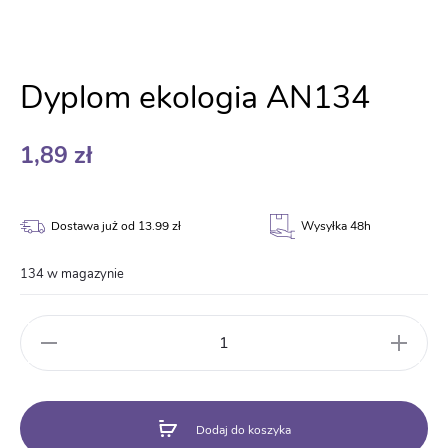
Dyplom ekologia AN134
1,89
zł
Dostawa już od 13.99 zł
Wysyłka 48h
134 w magazynie
ilość
Dyplom
ekologia
AN134
Dodaj do koszyka