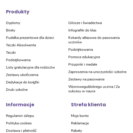
Produkty
Dyplomy
Gilosze i świadectwa
Birety
Infografiki do klas
Pudełka prezentowe dla dzieci
Kokardy atłasowe do pasowania
uczniów
Teczki Absolwenta
Podziękowania
Teczki
Pomoce edukacyjne
Podziękowania
Przypinki i medale
Listy gratulacyjne dla rodziców
Zaproszenia na uroczystości szkolne
Zestawy ukończenia
Zestawy na pasowanie
Dedykacje do książki
Wzorowego/dobrego ucznia / Za
Druki szkolne
sukcesy w nauce
Informacje
Strefa klienta
Regulamin sklepu
Moje konto
Polityka cookies
Reklamacje
Dostawa i płatność
Rabaty