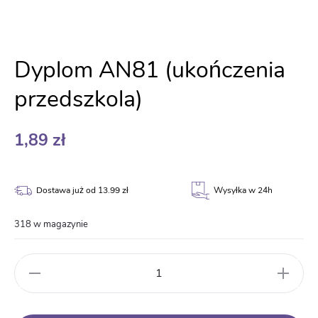
Dyplom AN81 (ukończenia
przedszkola)
1,89
zł
Dostawa już od 13.99 zł
Wysyłka w 24h
318 w magazynie
ilość
Dyplom
AN81
(ukończenia