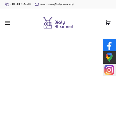
+48 604 965 569
zamowienia@bialyatrament.pl
Strona główna
Dyplomy
Ukończenia Przedszkola
Dyplom AN81 (ukończenia przedszkola)