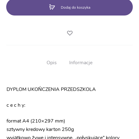
przedszkola)
Dodaj do koszyka
Opis
Informacje
DYPLOM UKOŃCZENIA PRZEDSZKOLA
c e c h y:
format A4 (210×297 mm)
sztywny kredowy karton 250g
wyjątkowo żywe i intensywne, „połyskujące” kolory