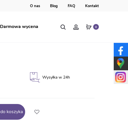
O nas
Blog
FAQ
Kontakt
Szukaj
Account
Darmowa wycena
0
ia na ucznia BN103
Wysyłka w 24h
 do koszyka