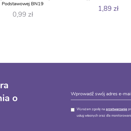
Podstawowej BN19
1,89
zł
0,99
zł
ra
ia o
Wyrażam zgodę na
przetwarzanie
pr
usług własnych oraz dla monitorowani