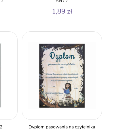
22
BN72
1,89
zł
12
Dyplom pasowania na czytelnika