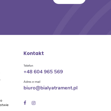
Kontakt
a
Telefon
+48 604 965 569
o
e
Adres e-mail
biuro@bialyatrament.pl
 o
ństwie
w