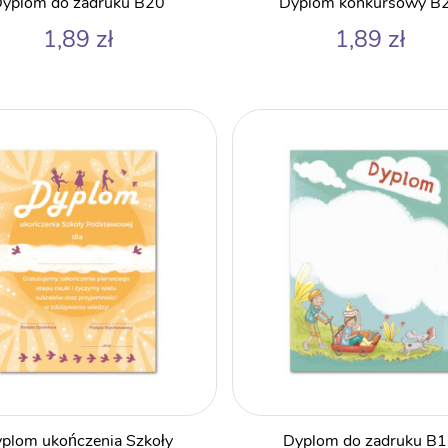
yplom do zadruku B20
Dyplom konkursowy B
1,89
zł
1,89
zł
plom ukończenia Szkoły
Dyplom do zadruku B