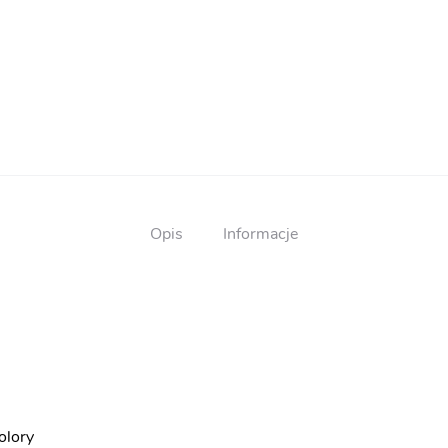
ucznia
BN103
Opis
Informacje
olory