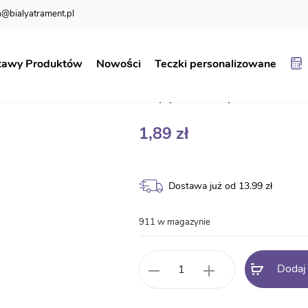
@bialyatrament.pl
Dyplom pasowania na ucznia BN103
tawy Produktów
Nowości
Teczki personalizowane
Dyplom pasowan
1,89
zł
Dostawa już od 13.99 zł
911 w magazynie
ilość
Dodaj
Dyplom
pasowania
na