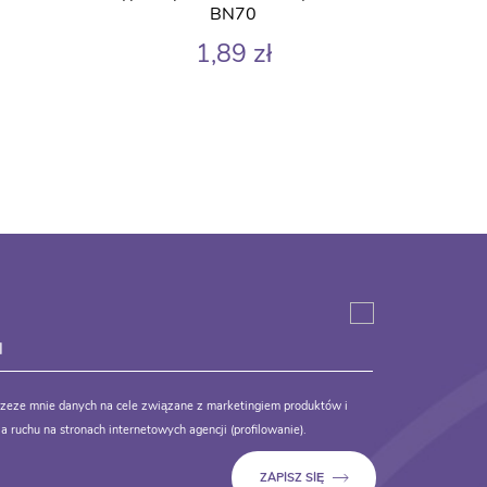
BN70
1,89
zł
zeze mnie danych na cele związane z marketingiem produktów i
a ruchu na stronach internetowych agencji (profilowanie).