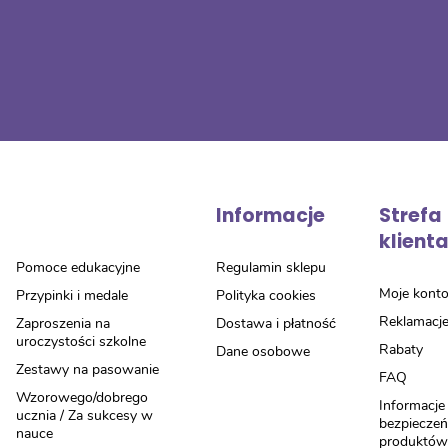
Informacje
Strefa
klient
Pomoce edukacyjne
Regulamin sklepu
Moje kont
Przypinki i medale
Polityka cookies
Reklamacj
Zaproszenia na
Dostawa i płatność
uroczystości szkolne
Rabaty
Dane osobowe
Zestawy na pasowanie
FAQ
Wzorowego/dobrego
Informacje
ucznia / Za sukcesy w
bezpiecze
nauce
produktó