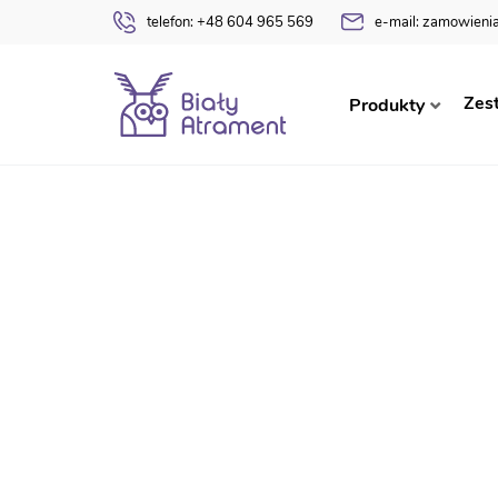
telefon:
+48 604 965 569
e-mail:
zamowienia
Strona główna
Dyplomy
Pasowania na Ucznia
Zes
Produkty