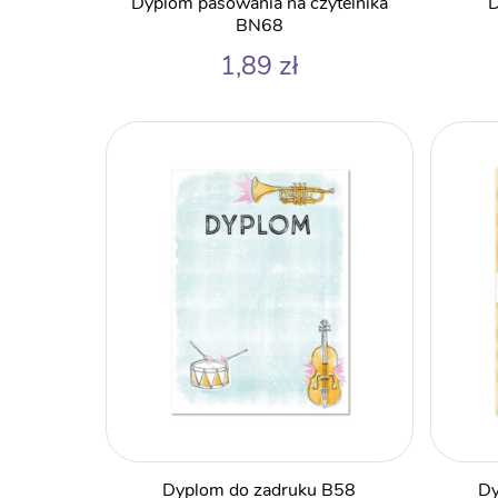
Dyplom pasowania na czytelnika
D
BN68
1,89
zł
Dyplom do zadruku B58
Dy