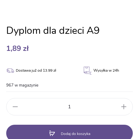
Dyplom dla dzieci A9
1,89
zł
Dostawa już od 13.99 zł
Wysyłka w 24h
967 w magazynie
ilość
Dyplom
dla
dzieci
A9
Dodaj do koszyka