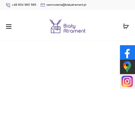
+48 604 965 569
zamowienia@bialyatrament.pl
Strona główna
Dyplomy
Dyplomy Uniwersalne / do
samodzielnego zadruku
Dyplom dla dzieci A9