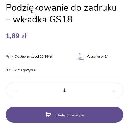
Podziękowanie do zadruku
– wkładka GS18
1,89
zł
Dostawa już od 13.99 zł
Wysyłka w 24h
979 w magazynie
ilość
Podziękowanie
do
zadruku
-
Dodaj do koszyka
wkładka
GS18