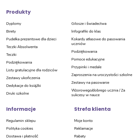
Produkty
Dyplomy
Gilosze i świadectwa
Birety
Infografiki do klas
Pudełka prezentowe dla dzieci
Kokardy atłasowe do pasowania
uczniów
Teczki Absolwenta
Podziękowania
Teczki
Pomoce edukacyjne
Podziękowania
Przypinki i medale
Listy gratulacyjne dla rodziców
Zaproszenia na uroczystości szkolne
Zestawy ukończenia
Zestawy na pasowanie
Dedykacje do książki
Wzorowego/dobrego ucznia / Za
Druki szkolne
sukcesy w nauce
Informacje
Strefa klienta
Regulamin sklepu
Moje konto
Polityka cookies
Reklamacje
Dostawa i płatność
Rabaty