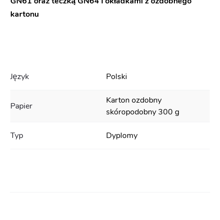
GN61 oraz teczką GN64 i okładkami z ozdobnego
kartonu
Język
Polski
Karton ozdobny
Papier
skóropodobny 300 g
Typ
Dyplomy