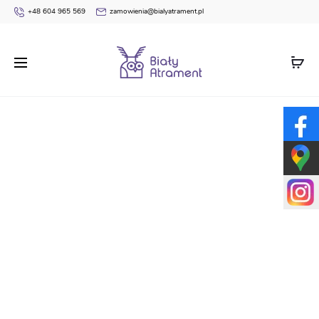
+48 604 965 569
zamowienia@bialyatrament.pl
Strona główna
Dyplomy
Podziękowanie do zadruku –
wkładka GS18