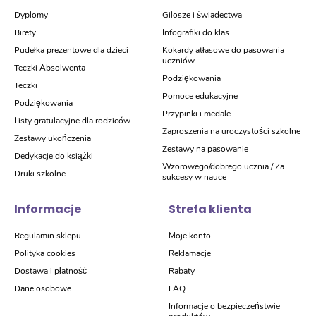
Dyplomy
Gilosze i świadectwa
Birety
Infografiki do klas
Pudełka prezentowe dla dzieci
Kokardy atłasowe do pasowania
uczniów
Teczki Absolwenta
Podziękowania
Teczki
Pomoce edukacyjne
Podziękowania
Przypinki i medale
Listy gratulacyjne dla rodziców
Zaproszenia na uroczystości szkolne
Zestawy ukończenia
Zestawy na pasowanie
Dedykacje do książki
Wzorowego/dobrego ucznia / Za
Druki szkolne
sukcesy w nauce
Informacje
Strefa klienta
Regulamin sklepu
Moje konto
Polityka cookies
Reklamacje
Dostawa i płatność
Rabaty
Dane osobowe
FAQ
Informacje o bezpieczeństwie