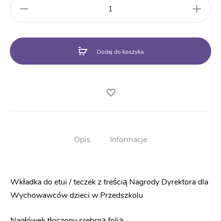
ilość
Nagroda
Dyrektora
dla
Wychowawców
Dodaj do koszyka
-
Przedszkole
-
wkładka
GS14
Opis
Informacje
Wkładka do etui / teczek z treścią Nagrody Dyrektora dla
Wychowawców dzieci w Przedszkolu
Nagłówek tłoczony srebrną folią