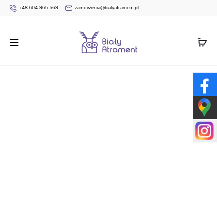
+48 604 965 569
zamowienia@bialyatrament.pl
Strona główna
Dyplomy
Nagroda Dyrektora dla
Wychowawców – Przedszkole – wkładka GS14