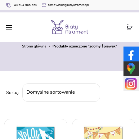
+48 604 965 569
zamowienia@bialyatrament.pl
zdolny śpiewak
Strona główna
Produkty oznaczone “zdolny śpiewak”