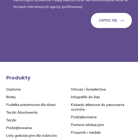
marketingiem produktów i usług własnych oraz dla monitorowania ruchu na
stronach internetowych agencji (profilowanie).
Produkty
Dyplomy
Gilosze i świadectwa
Birety
Infografiki do klas
Pudełka prezentowe dla dzieci
Kokardy atłasowe do pasowania
uczniów
Teczki Absolwenta
Podziękowania
Teczki
Pomoce edukacyjne
Podziękowania
Przypinki i medale
Listy gratulacyjne dla rodziców