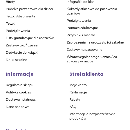
Birety
Infografiki do klas
Pudełka prezentowe dla dzieci
Kokardy atłasowe do pasowania
uczniów
Teczki Absolwenta
Podziękowania
Teczki
Pomoce edukacyjne
Podziękowania
Przypinki i medale
Listy gratulacyjne dla rodziców
Zaproszenia na uroczystości szkolne
Zestawy ukończenia
Zestawy na pasowanie
Dedykacje do książki
Wzorowego/dobrego ucznia / Za
Druki szkolne
sukcesy w nauce
Informacje
Strefa klienta
Regulamin sklepu
Moje konto
Polityka cookies
Reklamacje
Dostawa i płatność
Rabaty
Dane osobowe
FAQ
Informacje o bezpieczeństwie
produktów