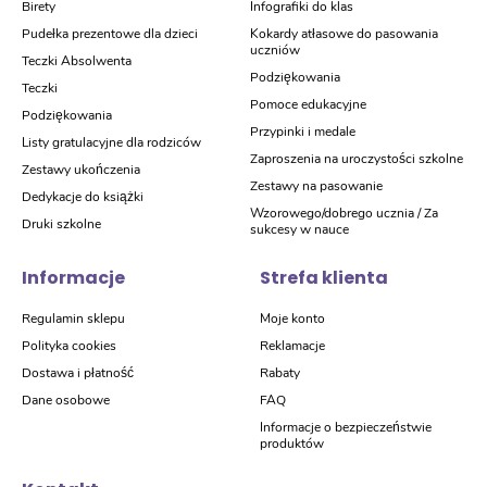
Birety
Infografiki do klas
Pudełka prezentowe dla dzieci
Kokardy atłasowe do pasowania
uczniów
Teczki Absolwenta
Podziękowania
Teczki
Pomoce edukacyjne
Podziękowania
Przypinki i medale
Listy gratulacyjne dla rodziców
Zaproszenia na uroczystości szkolne
Zestawy ukończenia
Zestawy na pasowanie
Dedykacje do książki
Wzorowego/dobrego ucznia / Za
Druki szkolne
sukcesy w nauce
Informacje
Strefa klienta
Regulamin sklepu
Moje konto
Polityka cookies
Reklamacje
Dostawa i płatność
Rabaty
Dane osobowe
FAQ
Informacje o bezpieczeństwie
produktów