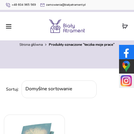
+48 604 965 569
zamowienia@bialyatrament.pl
teczka moje prace
Strona główna
Produkty oznaczone “teczka moje prace”