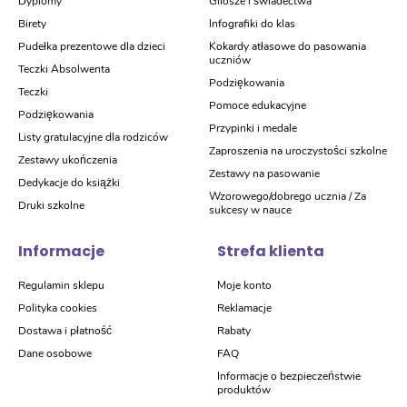
Dyplomy
Gilosze i świadectwa
Birety
Infografiki do klas
Pudełka prezentowe dla dzieci
Kokardy atłasowe do pasowania
uczniów
Teczki Absolwenta
Podziękowania
Teczki
Pomoce edukacyjne
Podziękowania
Przypinki i medale
Listy gratulacyjne dla rodziców
Zaproszenia na uroczystości szkolne
Zestawy ukończenia
Zestawy na pasowanie
Dedykacje do książki
Wzorowego/dobrego ucznia / Za
Druki szkolne
sukcesy w nauce
Informacje
Strefa klienta
Regulamin sklepu
Moje konto
Polityka cookies
Reklamacje
Dostawa i płatność
Rabaty
Dane osobowe
FAQ
Informacje o bezpieczeństwie
produktów