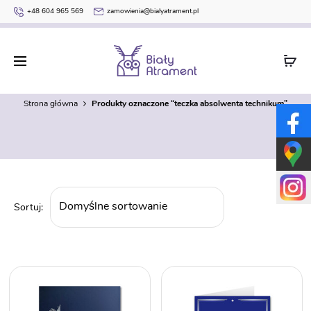
+48 604 965 569
zamowienia@bialyatrament.pl
teczka absolwenta technikum
Strona główna
Produkty oznaczone “teczka absolwenta technikum”