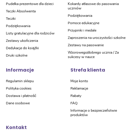
Pudełka prezentowe dla dzieci
Kokardy atłasowe do pasowania
uczniów
Teczki Absolwenta
Podziękowania
Teczki
Pomoce edukacyjne
Podziękowania
Przypinki i medale
Listy gratulacyjne dla rodziców
Zaproszenia na uroczystości szkolne
Zestawy ukończenia
Zestawy na pasowanie
Dedykacje do książki
Wzorowego/dobrego ucznia / Za
Druki szkolne
sukcesy w nauce
Informacje
Strefa klienta
Regulamin sklepu
Moje konto
Polityka cookies
Reklamacje
Dostawa i płatność
Rabaty
Dane osobowe
FAQ
Informacje o bezpieczeństwie
produktów
Kontakt