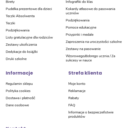
Birety
Infografiki do klas
Pudełka prezentowe dla dzieci
Kokardy atłasowe do pasowania
uczniów
Teczki Absolwenta
Podziękowania
Teczki
Pomoce edukacyjne
Podziękowania
Przypinki i medale
Listy gratulacyjne dla rodziców
Zaproszenia na uroczystości szkolne
Zestawy ukończenia
Zestawy na pasowanie
Dedykacje do książki
Wzorowego/dobrego ucznia / Za
Druki szkolne
sukcesy w nauce
Informacje
Strefa klienta
Regulamin sklepu
Moje konto
Polityka cookies
Reklamacje
Dostawa i płatność
Rabaty
Dane osobowe
FAQ
Informacje o bezpieczeństwie
produktów