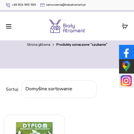
+48 604 965 569
zamowienia@bialyatrament.pl
szukanie
Strona główna
Produkty oznaczone “szukanie”