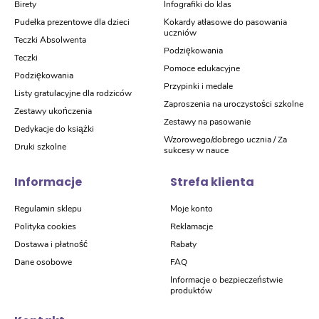
Birety
Infografiki do klas
Pudełka prezentowe dla dzieci
Kokardy atłasowe do pasowania
uczniów
Teczki Absolwenta
Podziękowania
Teczki
Pomoce edukacyjne
Podziękowania
Przypinki i medale
Listy gratulacyjne dla rodziców
Zaproszenia na uroczystości szkolne
Zestawy ukończenia
Zestawy na pasowanie
Dedykacje do książki
Wzorowego/dobrego ucznia / Za
Druki szkolne
sukcesy w nauce
Informacje
Strefa klienta
Regulamin sklepu
Moje konto
Polityka cookies
Reklamacje
Dostawa i płatność
Rabaty
Dane osobowe
FAQ
Informacje o bezpieczeństwie
produktów