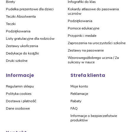
Birety
Infografiki do klas
Pudełka prezentowe dla dzieci
Kokardy atłasowe do pasowania
uczniów
Teczki Absolwenta
Podziękowania
Teczki
Pomoce edukacyjne
Podziękowania
Przypinki i medale
Listy gratulacyjne dla rodziców
Zaproszenia na uroczystości szkolne
Zestawy ukończenia
Zestawy na pasowanie
Dedykacje do książki
Wzorowego/dobrego ucznia / Za
Druki szkolne
sukcesy w nauce
Informacje
Strefa klienta
Regulamin sklepu
Moje konto
Polityka cookies
Reklamacje
Dostawa i płatność
Rabaty
Dane osobowe
FAQ
Informacje o bezpieczeństwie
produktów