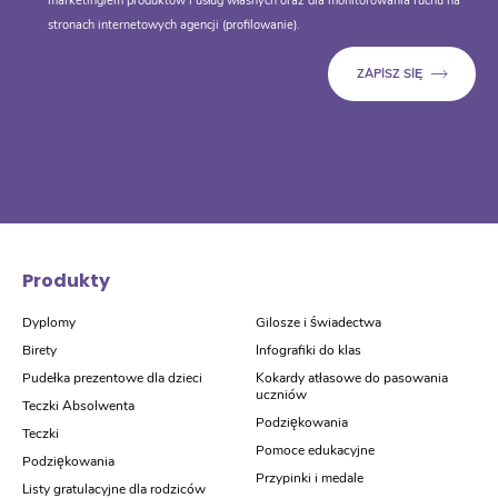
marketingiem produktów i usług własnych oraz dla monitorowania ruchu na
stronach internetowych agencji (profilowanie).
Produkty
Dyplomy
Gilosze i świadectwa
Birety
Infografiki do klas
Pudełka prezentowe dla dzieci
Kokardy atłasowe do pasowania
uczniów
Teczki Absolwenta
Podziękowania
Teczki
Pomoce edukacyjne
Podziękowania
Przypinki i medale
Listy gratulacyjne dla rodziców