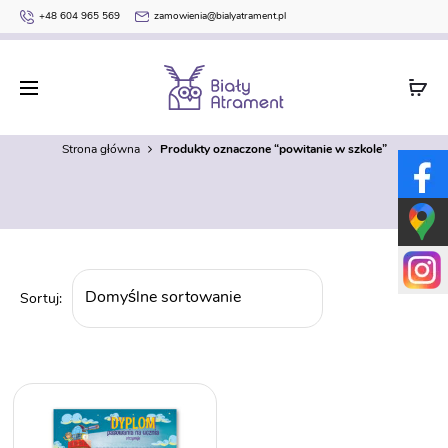
+48 604 965 569
zamowienia@bialyatrament.pl
powitanie w szkole
Strona główna
Produkty oznaczone “powitanie w szkole”