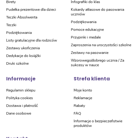
Birety
Infografiki do klas
Pudełka prezentowe dla dzieci
Kokardy atłasowe do pasowania
uczniów
Teczki Absolwenta
Podziękowania
Teczki
Pomoce edukacyjne
Podziękowania
Przypinki i medale
Listy gratulacyjne dla rodziców
Zaproszenia na uroczystości szkolne
Zestawy ukończenia
Zestawy na pasowanie
Dedykacje do książki
Wzorowego/dobrego ucznia / Za
Druki szkolne
sukcesy w nauce
Informacje
Strefa klienta
Regulamin sklepu
Moje konto
Polityka cookies
Reklamacje
Dostawa i płatność
Rabaty
Dane osobowe
FAQ
Informacje o bezpieczeństwie
produktów