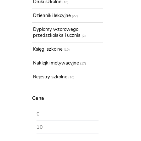
Druki szkolne
16
Dzienniki lekcyjne
27
Dyplomy wzorowego
przedszkolaka i ucznia
2
Księgi szkolne
10
Naklejki motywacyjne
17
Rejestry szkolne
10
Cena
Cena
Cena
min
max