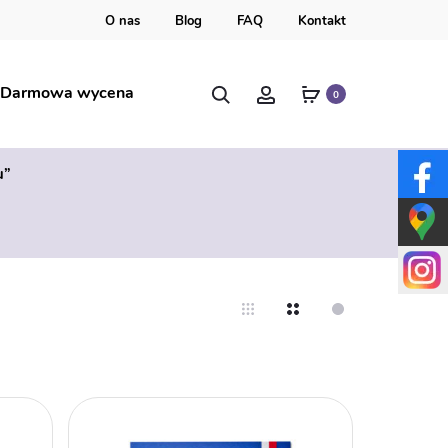
O nas
Blog
FAQ
Kontakt
Szukaj
Account
Darmowa wycena
0
u”