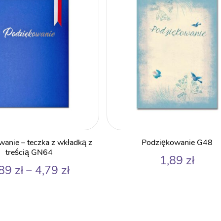
anie – teczka z wkładką z
Podziękowanie G48
treścią GN64
1,89
zł
Zakres
,89
zł
–
4,79
zł
cen:
od
1,89 zł