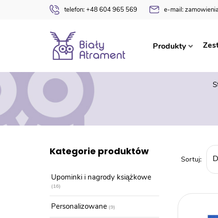
telefon:
+48 604 965 569
e-mail:
zamowienia
Zes
Produkty
S
Kategorie produktów
Upominki i nagrody książkowe
16
Personalizowane
9