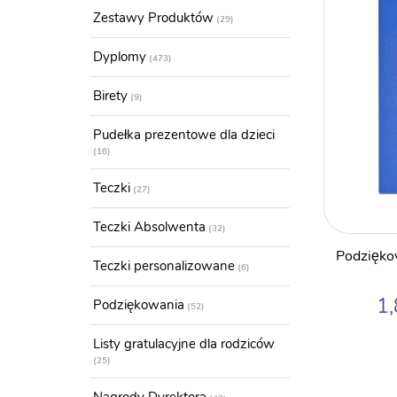
Zestawy Produktów
29
Dyplomy
473
Birety
9
Pudełka prezentowe dla dzieci
16
Teczki
27
Teczki Absolwenta
32
Podziękow
Teczki personalizowane
6
1
Podziękowania
52
Listy gratulacyjne dla rodziców
25