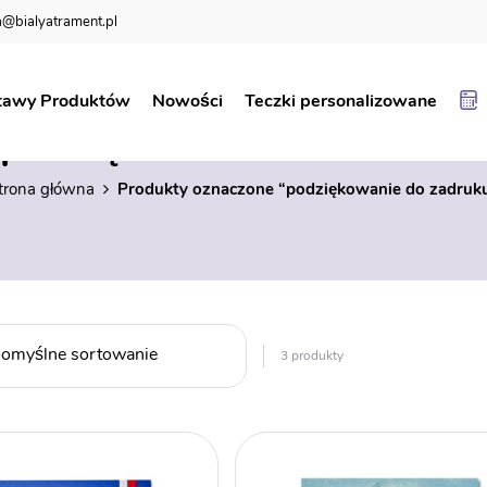
@bialyatrament.pl
tawy Produktów
Nowości
Teczki personalizowane
podziękowanie do zadruku
trona główna
Produkty oznaczone “podziękowanie do zadruk
3 produkty