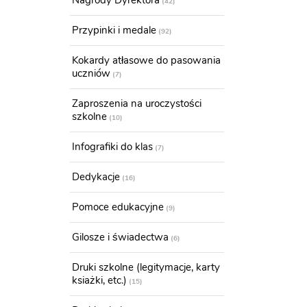
Nagrody Dyrektora
42
Przypinki i medale
92
Kokardy atłasowe do pasowania
uczniów
7
Zaproszenia na uroczystości
szkolne
10
Infografiki do klas
7
Dedykacje
16
Pomoce edukacyjne
9
Gilosze i świadectwa
6
Druki szkolne (legitymacje, karty
ksiażki, etc.)
15