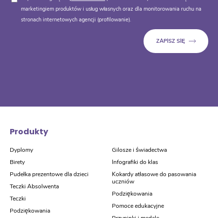
marketingiem produktów i usług własnych oraz dla monitorowania ruchu na
stronach internetowych agencji (profilowanie).
Produkty
Dyplomy
Gilosze i świadectwa
Birety
Infografiki do klas
Pudełka prezentowe dla dzieci
Kokardy atłasowe do pasowania
uczniów
Teczki Absolwenta
Podziękowania
Teczki
Pomoce edukacyjne
Podziękowania
Przypinki i medale