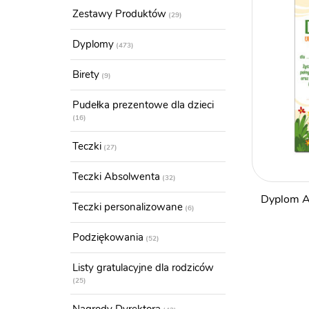
Zestawy Produktów
29
Dyplomy
473
Birety
9
Pudełka prezentowe dla dzieci
16
Teczki
27
Teczki Absolwenta
32
Dyplom A
Teczki personalizowane
6
Podziękowania
52
Listy gratulacyjne dla rodziców
25