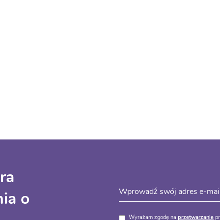
ra
ia o
Wyrażam zgodę na
przetwarzanie
pr