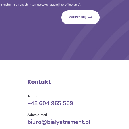
a ruchu na stronach internetowych agencji (profilowanie).
Kontakt
a
Telefon
+48 604 965 569
o
e
Adres e-mail
biuro@bialyatrament.pl