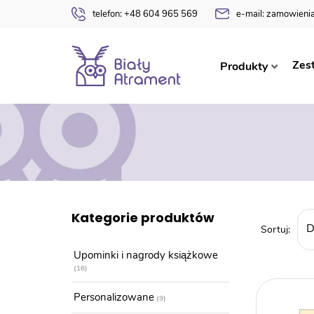
telefon:
+48 604 965 569
e-mail:
zamowienia
Zes
Produkty
Kategorie produktów
Upominki i nagrody książkowe
16
Personalizowane
9