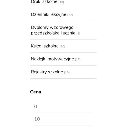
Druki szkolne
16
Dzienniki lekcyjne
27
Dyplomy wzorowego
przedszkolaka i ucznia
2
Księgi szkolne
10
Naklejki motywacyjne
17
Rejestry szkolne
10
Cena
Cena
Cena
min
max