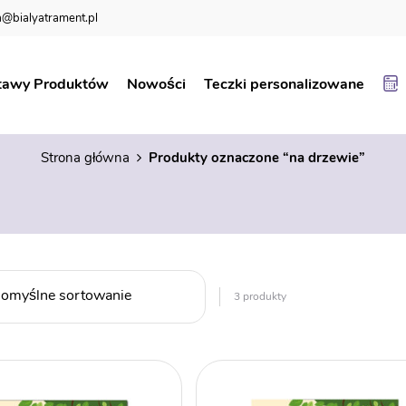
@bialyatrament.pl
tawy Produktów
Nowości
Teczki personalizowane
na drzewie
Strona główna
Produkty oznaczone “na drzewie”
3 produkty