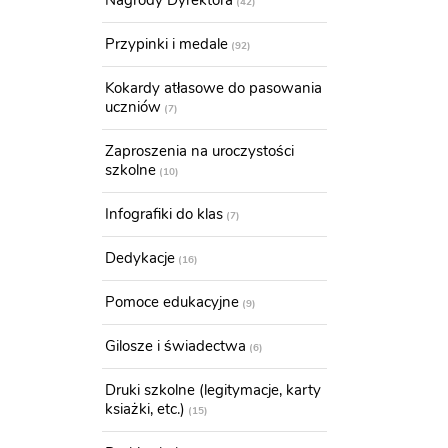
Nagrody Dyrektora
42
Przypinki i medale
92
Kokardy atłasowe do pasowania
uczniów
7
Zaproszenia na uroczystości
szkolne
10
Infografiki do klas
7
Dedykacje
16
Pomoce edukacyjne
9
Gilosze i świadectwa
6
Druki szkolne (legitymacje, karty
ksiażki, etc.)
15