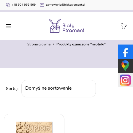
+48 604 965 569
zamowienia@bialyatrament.pl
miotełki
Strona główna
Produkty oznaczone “miotełki”