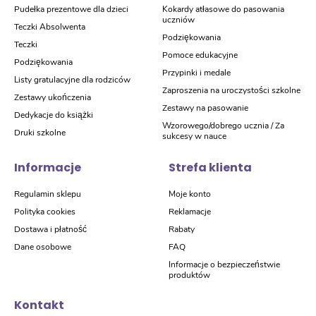
Pudełka prezentowe dla dzieci
Kokardy atłasowe do pasowania
uczniów
Teczki Absolwenta
Podziękowania
Teczki
Pomoce edukacyjne
Podziękowania
Przypinki i medale
Listy gratulacyjne dla rodziców
Zaproszenia na uroczystości szkolne
Zestawy ukończenia
Zestawy na pasowanie
Dedykacje do książki
Wzorowego/dobrego ucznia / Za
Druki szkolne
sukcesy w nauce
Informacje
Strefa klienta
Regulamin sklepu
Moje konto
Polityka cookies
Reklamacje
Dostawa i płatność
Rabaty
Dane osobowe
FAQ
Informacje o bezpieczeństwie
produktów
Kontakt