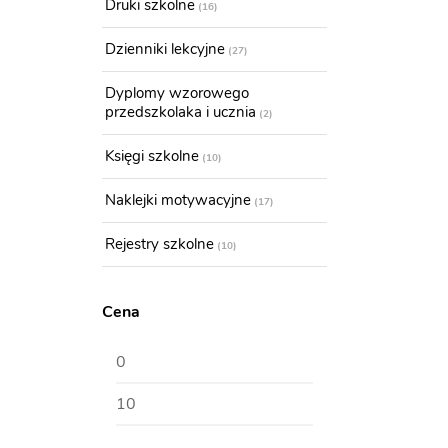
Druki szkolne
16
Dzienniki lekcyjne
27
Dyplomy wzorowego
przedszkolaka i ucznia
2
Księgi szkolne
10
Naklejki motywacyjne
17
Rejestry szkolne
10
Cena
Cena
Cena
min
max