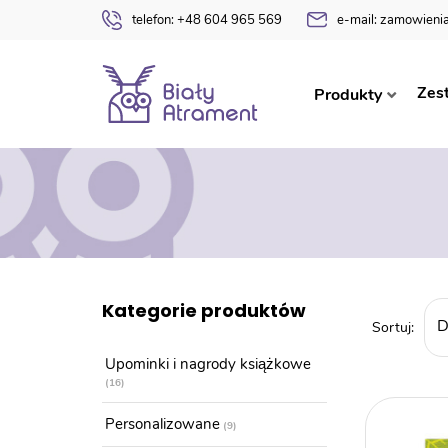
telefon:
+48 604 965 569
e-mail:
zamowienia
Zes
Produkty
Kategorie produktów
Upominki i nagrody książkowe
16
Personalizowane
9