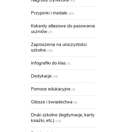
Nagrody Dyrektora
42
Przypinki i medale
92
Kokardy atłasowe do pasowania
uczniów
7
Zaproszenia na uroczystości
szkolne
10
Infografiki do klas
7
Dedykacje
16
Pomoce edukacyjne
9
Gilosze i świadectwa
6
Druki szkolne (legitymacje, karty
ksiażki, etc.)
15