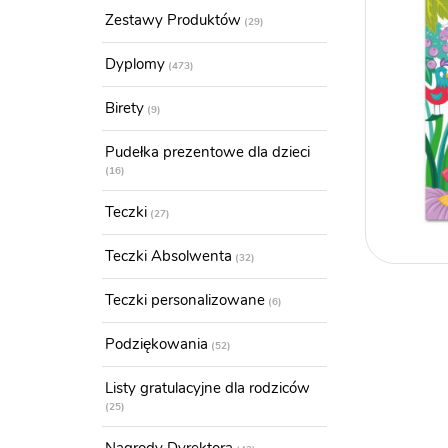
Zestawy Produktów
29
Dyplomy
473
Birety
9
Pudełka prezentowe dla dzieci
16
Teczki
27
Teczki Absolwenta
32
Teczki personalizowane
6
Podziękowania
52
Listy gratulacyjne dla rodziców
25