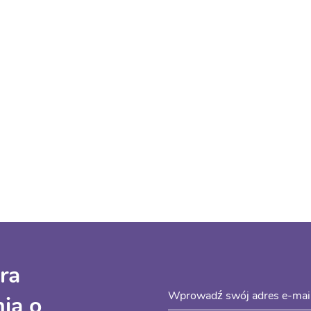
ra
ia o