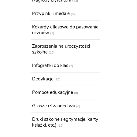
Nagrody Dyrektora
42
Przypinki i medale
92
Kokardy atłasowe do pasowania
uczniów
7
Zaproszenia na uroczystości
szkolne
10
Infografiki do klas
7
Dedykacje
16
Pomoce edukacyjne
9
Gilosze i świadectwa
6
Druki szkolne (legitymacje, karty
ksiażki, etc.)
15