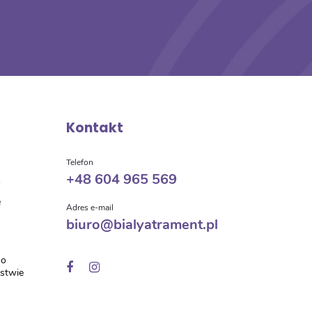
Kontakt
a
Telefon
+48 604 965 569
o
e
Adres e-mail
biuro@bialyatrament.pl
 o
ństwie
w