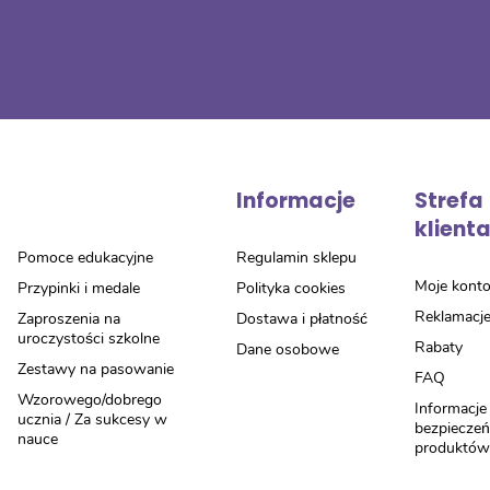
Informacje
Strefa
klient
Pomoce edukacyjne
Regulamin sklepu
Moje kont
Przypinki i medale
Polityka cookies
Reklamacj
Zaproszenia na
Dostawa i płatność
uroczystości szkolne
Rabaty
Dane osobowe
Zestawy na pasowanie
FAQ
Wzorowego/dobrego
Informacje
ucznia / Za sukcesy w
bezpiecze
nauce
produktó