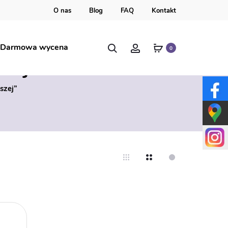
O nas
Blog
FAQ
Kontakt
Szukaj
Account
Darmowa wycena
0
szej
szej”