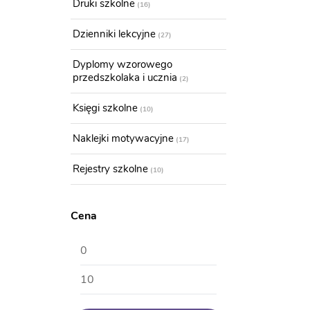
Druki szkolne
16
Dzienniki lekcyjne
27
Dyplomy wzorowego
przedszkolaka i ucznia
2
Księgi szkolne
10
Naklejki motywacyjne
17
Rejestry szkolne
10
Cena
Cena
Cena
min
max