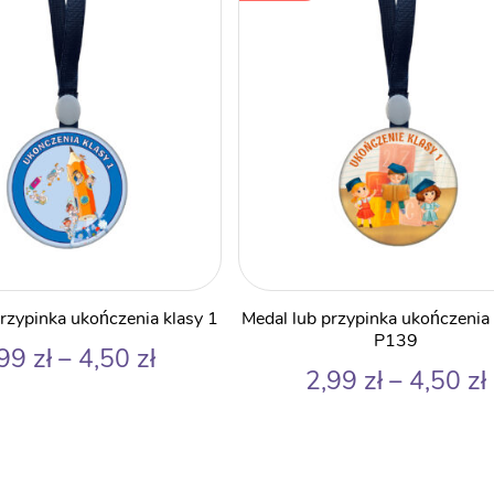
Ten
przypinka ukończenia klasy 1
Medal lub przypinka ukończenia 
produkt
P139
Zakres
,99
zł
–
4,50
zł
ma
2,99
zł
–
4,50
zł
cen:
wiele
od
wariantów.
2,99 zł
Opcje
do