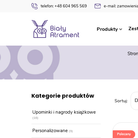
telefon:
+48 604 965 569
e-mail:
zamowienia
Zes
Produkty
med
Stro
Kategorie produktów
Upominki i nagrody książkowe
16
Personalizowane
9
Polecany