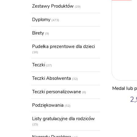
Zestawy Produktów
29
Dyplomy
473
Birety
9
Pudełka prezentowe dla dzieci
16
Teczki
27
Teczki Absolwenta
32
Medal lub 
Teczki personalizowane
6
2
Podziękowania
52
Listy gratulacyjne dla rodziców
25