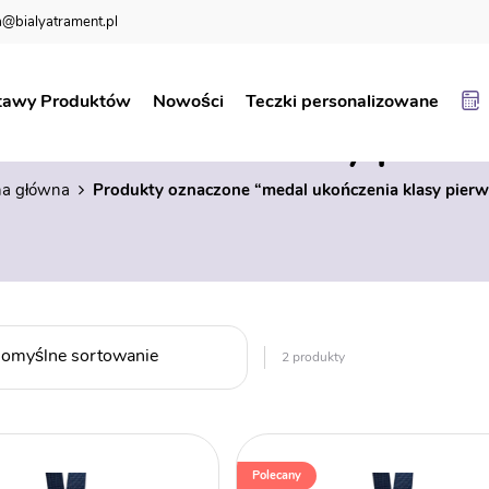
@bialyatrament.pl
tawy Produktów
Nowości
Teczki personalizowane
al ukończenia klasy pierw
na główna
Produkty oznaczone “medal ukończenia klasy pierw
2 produkty
Polecany