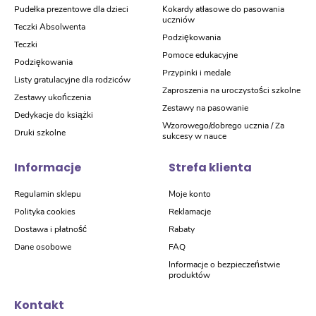
Pudełka prezentowe dla dzieci
Kokardy atłasowe do pasowania
uczniów
Teczki Absolwenta
Podziękowania
Teczki
Pomoce edukacyjne
Podziękowania
Przypinki i medale
Listy gratulacyjne dla rodziców
Zaproszenia na uroczystości szkolne
Zestawy ukończenia
Zestawy na pasowanie
Dedykacje do książki
Wzorowego/dobrego ucznia / Za
Druki szkolne
sukcesy w nauce
Informacje
Strefa klienta
Regulamin sklepu
Moje konto
Polityka cookies
Reklamacje
Dostawa i płatność
Rabaty
Dane osobowe
FAQ
Informacje o bezpieczeństwie
produktów
Kontakt