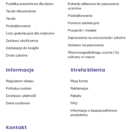
Pudełka prezentowe dla dzieci
Kokardy atłasowe do pasowania
uczniów
Teczki Absolwenta
Podziękowania
Teczki
Pomoce edukacyjne
Podziękowania
Przypinki i medale
Listy gratulacyjne dla rodziców
Zaproszenia na uroczystości szkolne
Zestawy ukończenia
Zestawy na pasowanie
Dedykacje do książki
Wzorowego/dobrego ucznia / Za
Druki szkolne
sukcesy w nauce
Informacje
Strefa klienta
Regulamin sklepu
Moje konto
Polityka cookies
Reklamacje
Dostawa i płatność
Rabaty
Dane osobowe
FAQ
Informacje o bezpieczeństwie
produktów
Kontakt