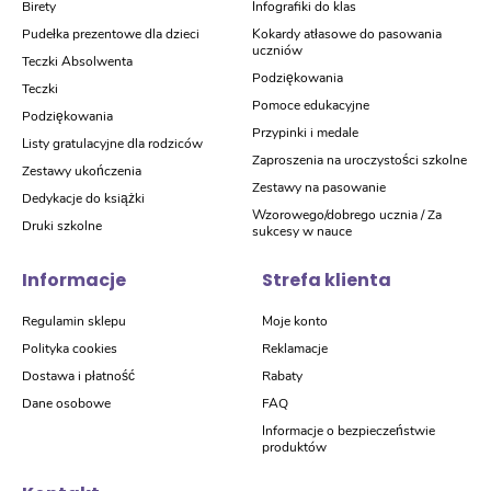
Birety
Infografiki do klas
Pudełka prezentowe dla dzieci
Kokardy atłasowe do pasowania
uczniów
Teczki Absolwenta
Podziękowania
Teczki
Pomoce edukacyjne
Podziękowania
Przypinki i medale
Listy gratulacyjne dla rodziców
Zaproszenia na uroczystości szkolne
Zestawy ukończenia
Zestawy na pasowanie
Dedykacje do książki
Wzorowego/dobrego ucznia / Za
Druki szkolne
sukcesy w nauce
Informacje
Strefa klienta
Regulamin sklepu
Moje konto
Polityka cookies
Reklamacje
Dostawa i płatność
Rabaty
Dane osobowe
FAQ
Informacje o bezpieczeństwie
produktów