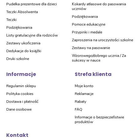
Pudełka prezentowe dla dzieci
Kokardy atłasowe do pasowania
uczniów
Teczki Absolwenta
Podziękowania
Teczki
Pomoce edukacyjne
Podziękowania
Przypinki i medale
Listy gratulacyjne dla rodziców
Zaproszenia na uroczystości szkolne
Zestawy ukończenia
Zestawy na pasowanie
Dedykacje do książki
Wzorowego/dobrego ucznia / Za
Druki szkolne
sukcesy w nauce
Informacje
Strefa klienta
Regulamin sklepu
Moje konto
Polityka cookies
Reklamacje
Dostawa i płatność
Rabaty
Dane osobowe
FAQ
Informacje o bezpieczeństwie
produktów
Kontakt