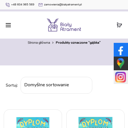
+48 604 965 569
zamowienia@bialyatrament.pl
gąbka
Strona główna
Produkty oznaczone “gąbka”