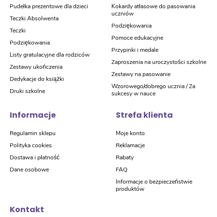
Pudełka prezentowe dla dzieci
Kokardy atłasowe do pasowania
uczniów
Teczki Absolwenta
Podziękowania
Teczki
Pomoce edukacyjne
Podziękowania
Przypinki i medale
Listy gratulacyjne dla rodziców
Zaproszenia na uroczystości szkolne
Zestawy ukończenia
Zestawy na pasowanie
Dedykacje do książki
Wzorowego/dobrego ucznia / Za
Druki szkolne
sukcesy w nauce
Informacje
Strefa klienta
Regulamin sklepu
Moje konto
Polityka cookies
Reklamacje
Dostawa i płatność
Rabaty
Dane osobowe
FAQ
Informacje o bezpieczeństwie
produktów
Kontakt