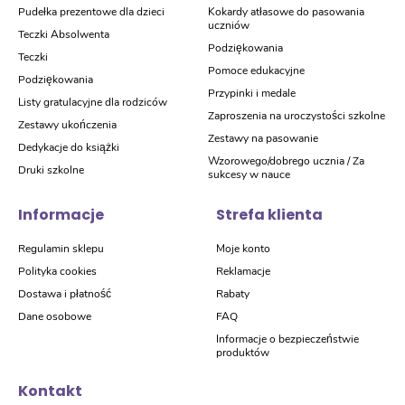
Pudełka prezentowe dla dzieci
Kokardy atłasowe do pasowania
uczniów
Teczki Absolwenta
Podziękowania
Teczki
Pomoce edukacyjne
Podziękowania
Przypinki i medale
Listy gratulacyjne dla rodziców
Zaproszenia na uroczystości szkolne
Zestawy ukończenia
Zestawy na pasowanie
Dedykacje do książki
Wzorowego/dobrego ucznia / Za
Druki szkolne
sukcesy w nauce
Informacje
Strefa klienta
Regulamin sklepu
Moje konto
Polityka cookies
Reklamacje
Dostawa i płatność
Rabaty
Dane osobowe
FAQ
Informacje o bezpieczeństwie
produktów
Kontakt