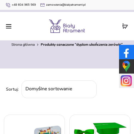
+48 604 965 569
zamowienia@bialyatrament.pl
dyplom ukończenia zerówki
Strona główna
Produkty oznaczone “dyplom ukończenia zerówki”