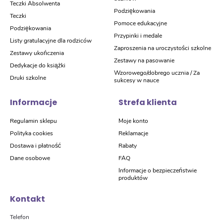
Teczki Absolwenta
Podziękowania
Teczki
Pomoce edukacyjne
Podziękowania
Przypinki i medale
Listy gratulacyjne dla rodziców
Zaproszenia na uroczystości szkolne
Zestawy ukończenia
Zestawy na pasowanie
Dedykacje do książki
Wzorowego/dobrego ucznia / Za
Druki szkolne
sukcesy w nauce
Informacje
Strefa klienta
Regulamin sklepu
Moje konto
Polityka cookies
Reklamacje
Dostawa i płatność
Rabaty
Dane osobowe
FAQ
Informacje o bezpieczeństwie
produktów
Kontakt
Telefon