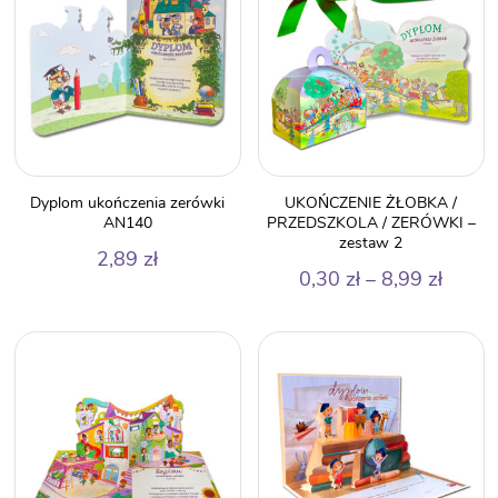
Dyplom ukończenia zerówki
UKOŃCZENIE ŻŁOBKA /
AN140
PRZEDSZKOLA / ZERÓWKI –
zestaw 2
2,89
zł
Zakre
0,30
zł
–
8,99
zł
cen:
od
0,30 z
do
8,99 z