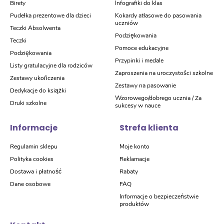
Birety
Infografiki do klas
Pudełka prezentowe dla dzieci
Kokardy atłasowe do pasowania
uczniów
Teczki Absolwenta
Podziękowania
Teczki
Pomoce edukacyjne
Podziękowania
Przypinki i medale
Listy gratulacyjne dla rodziców
Zaproszenia na uroczystości szkolne
Zestawy ukończenia
Zestawy na pasowanie
Dedykacje do książki
Wzorowego/dobrego ucznia / Za
Druki szkolne
sukcesy w nauce
Informacje
Strefa klienta
Regulamin sklepu
Moje konto
Polityka cookies
Reklamacje
Dostawa i płatność
Rabaty
Dane osobowe
FAQ
Informacje o bezpieczeństwie
produktów