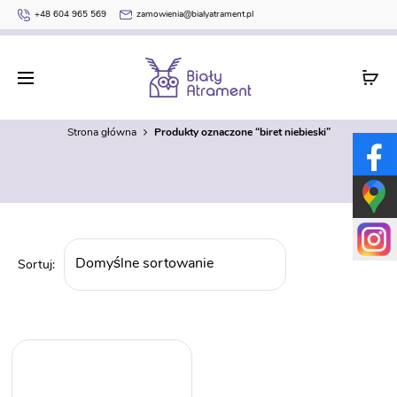
+48 604 965 569
zamowienia@bialyatrament.pl
biret niebieski
Strona główna
Produkty oznaczone “biret niebieski”