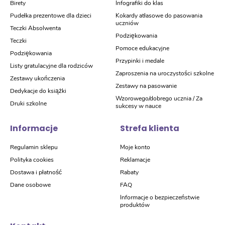
Birety
Infografiki do klas
Pudełka prezentowe dla dzieci
Kokardy atłasowe do pasowania
uczniów
Teczki Absolwenta
Podziękowania
Teczki
Pomoce edukacyjne
Podziękowania
Przypinki i medale
Listy gratulacyjne dla rodziców
Zaproszenia na uroczystości szkolne
Zestawy ukończenia
Zestawy na pasowanie
Dedykacje do książki
Wzorowego/dobrego ucznia / Za
Druki szkolne
sukcesy w nauce
Informacje
Strefa klienta
Regulamin sklepu
Moje konto
Polityka cookies
Reklamacje
Dostawa i płatność
Rabaty
Dane osobowe
FAQ
Informacje o bezpieczeństwie
produktów