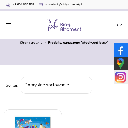
+48 604 965 569
zamowienia@bialyatrament.pl
absolwent klasy
Strona główna
Produkty oznaczone “absolwent klasy”